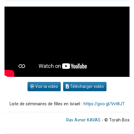
61 personnes viennent de demander une bénédiction
Il reste 49 places pour étudier en groupe sur Zoom
Ariel vient de donner son Maasser
Nathaniel vient de donner son Maasser
4 personnes viennent de nous rejoindre sur WhatsApp
Voir la vidéo
Télécharger vidéo
Liste de séminaires de filles en Israël :
https://goo.gl/Vvt8JT
Rav Avner KAVAS
- © Torah-Box