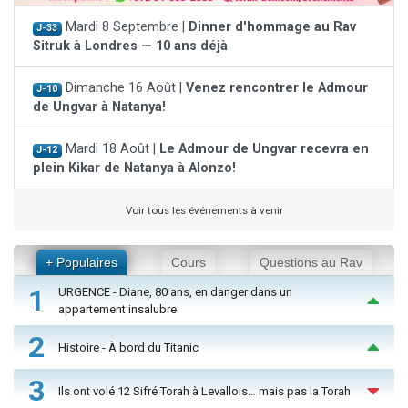
Mardi 8 Septembre |
Dinner d'hommage au Rav
J-33
Sitruk à Londres — 10 ans déjà
Dimanche 16 Août |
Venez rencontrer le Admour
J-10
de Ungvar à Natanya!
Mardi 18 Août |
Le Admour de Ungvar recevra en
J-12
plein Kikar de Natanya à Alonzo!
Voir tous les événements à venir
+ Populaires
Cours
Questions au Rav
1
URGENCE - Diane, 80 ans, en danger dans un
appartement insalubre
2
Histoire - À bord du Titanic
3
Ils ont volé 12 Sifré Torah à Levallois… mais pas la Torah