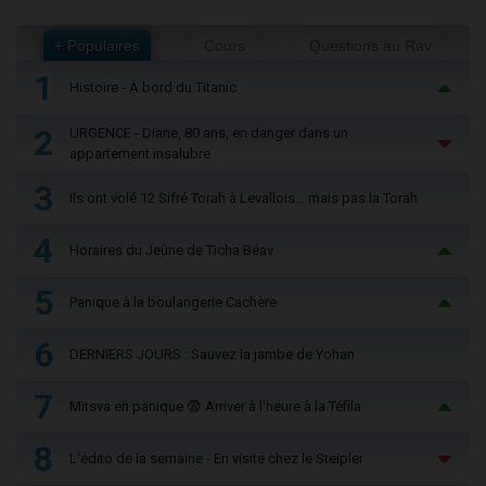
+ Populaires
Cours
Questions au Rav
1
Histoire - À bord du Titanic
2
URGENCE - Diane, 80 ans, en danger dans un
appartement insalubre
3
Ils ont volé 12 Sifré Torah à Levallois… mais pas la Torah
4
Horaires du Jeûne de Ticha Béav
5
Panique à la boulangerie Cachère
6
DERNIERS JOURS : Sauvez la jambe de Yohan
7
Mitsva en panique 😨 Arriver à l'heure à la Téfila
8
L'édito de la semaine - En visite chez le Steipler