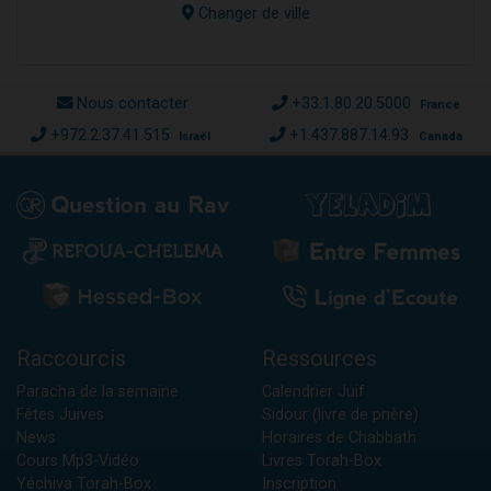
Changer de ville
Nous contacter
+33.1.80.20.5000
France
+972.2.37.41.515
+1.437.887.14.93
Israël
Canada
Raccourcis
Ressources
Paracha de la semaine
Calendrier Juif
Fêtes Juives
Sidour (livre de prière)
News
Horaires de Chabbath
Cours Mp3-Vidéo
Livres Torah-Box
Yéchiva Torah-Box
Inscription