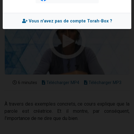
Il reste 49 places pour étudier en groupe sur Zoom
3 personnes viennent de nous rejoindre sur WhatsApp
Vous n'avez pas de compte Torah-Box ?
2 personnes viennent de nous rejoindre sur WhatsApp
2 nouvelles musiques dans Torah-Box Music
6 personnes viennent de nous rejoindre sur WhatsApp
6 minutes
Télécharger MP4
Télécharger MP3
À travers des exemples concrets, ce cours explique que la
parole est créatrice. Et il montre, par conséquent,
l'importance de ne dire que du bien.