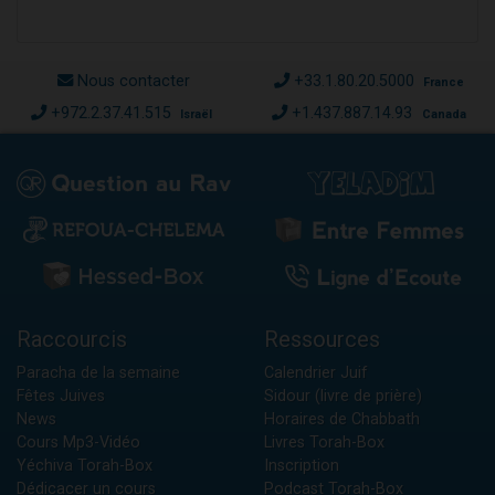
Nous contacter
+33.1.80.20.5000
France
+972.2.37.41.515
+1.437.887.14.93
Israël
Canada
Raccourcis
Ressources
Paracha de la semaine
Calendrier Juif
Fêtes Juives
Sidour (livre de prière)
News
Horaires de Chabbath
Cours Mp3-Vidéo
Livres Torah-Box
Yéchiva Torah-Box
Inscription
Dédicacer un cours
Podcast Torah-Box