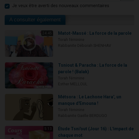
Je veux être averti des nouveaux commentaires
A consulter également
Matot-Massé : La force de la parole
24:45
Torah féminine
Rabbanite Déborah SHENHAV
Tsniout & Paracha : La force de la
parole ! (Balak)
Torah féminine
Esther MELLOUL
Métsora : Le Lachone Hara', un
manque d'Emouna !
Torah féminine
Rabbanite Gaëlle BERDUGO
Étude Tsni'out (Jour 16) : L'impact de
5:13
chaque mot