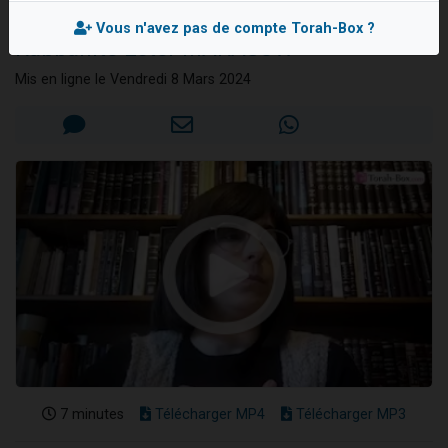
et action !
Dovan vient de donner son Maasser
Vous n'avez pas de compte Torah-Box ?
Rabbanite Ester MARASOW
2 personnes viennent de nous rejoindre sur WhatsApp
2 personnes viennent de nous rejoindre sur WhatsApp
Mis en ligne le Vendredi 8 Mars 2024
Malgorzata vient de donner son Maasser
3 personnes viennent de nous rejoindre sur WhatsApp
7 minutes
Télécharger MP4
Télécharger MP3