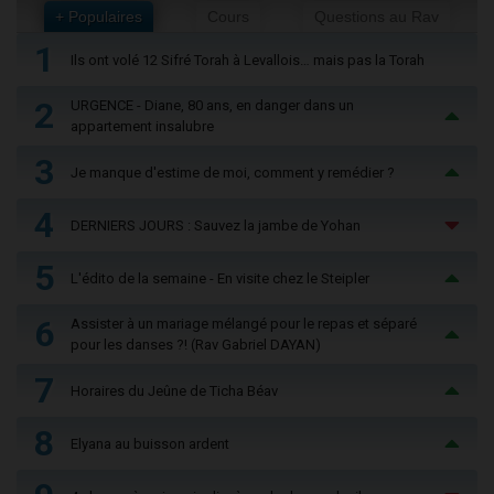
+ Populaires
Cours
Questions au Rav
1
Ils ont volé 12 Sifré Torah à Levallois… mais pas la Torah
2
URGENCE - Diane, 80 ans, en danger dans un
appartement insalubre
3
Je manque d'estime de moi, comment y remédier ?
4
DERNIERS JOURS : Sauvez la jambe de Yohan
5
L'édito de la semaine - En visite chez le Steipler
6
Assister à un mariage mélangé pour le repas et séparé
pour les danses ?! (Rav Gabriel DAYAN)
7
Horaires du Jeûne de Ticha Béav
8
Elyana au buisson ardent