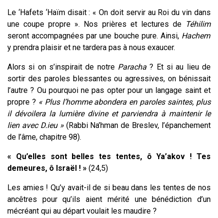
Le ‘Hafets ‘Haïm disait : «
On doit servir au Roi du vin dans
une coupe propre ». Nos prières et lectures de
Téhilim
seront accompagnées par une bouche pure. Ainsi,
Hachem
y prendra plaisir et ne tardera pas à nous exaucer.
Alors si on s’inspirait de notre
Paracha
? Et si au lieu de
sortir des paroles blessantes ou agressives, on bénissait
l’autre ? Ou pourquoi ne pas opter pour un langage saint et
propre ?
« Plus l’homme abondera en paroles saintes, plus
il dévoilera la lumière divine et parviendra à maintenir le
lien avec D.ieu »
(Rabbi Na’hman de Breslev, l’épanchement
de l’âme, chapitre 98).
« Qu’elles sont belles tes tentes, ô Ya’akov ! Tes
demeures, ô Israël ! »
(24,5)
Les amies ! Qu’y avait-il de si beau dans les tentes de nos
ancêtres pour qu’ils aient mérité une bénédiction d’un
mécréant qui au départ voulait les maudire ?