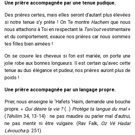
Une prière accompagnée par une tenue pudique.
Des prières certes, mais elles seront d’autant plus élevées
si notre tenue s’y prête ! On Te montre
Hachem
que nous
nous attachons à Toi en respectant la
Tsni’out
vestimentaire
et du comportement, exauce nos prières car nous sommes
tes filles bien aimées !
On se couvre les cheveux si l’on est mariée, on porte une
jolie robe aux bonnes longueurs. Il est certain qu’avec cette
tenue au duo élégance et pudeur, nos prières auront plus de
poids !
Une prière accompagnée par un langage propre.
Prier, nous enseigne le ‘Hafets ‘Haïm, demande une bouche
propre. «
Qui désire la vie ?
(…)
Protège ta langue du mal
»
(
Téhilim
34, 13-14) : ne pas maudire ou parler mal d’autrui,
ne pas mentir ni être vulgaire. (Rav Falk,
Oz Vé Hadar
Lévoucha
p. 251).