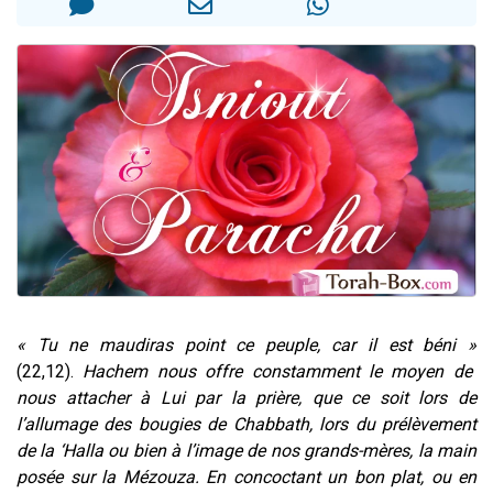
3 personnes viennent de nous rejoindre sur WhatsApp
3 personnes viennent de faire un don pour 5 jours de vacances aux Orphelins
Odaya vient de donner son Maasser
13 personnes viennent de demander une bénédiction
3 personnes viennent de nous rejoindre sur WhatsApp
« Tu ne maudiras point ce peuple, car il est béni »
(22,12).
Hachem nous offre constamment le moyen de
nous attacher à Lui par la prière, que ce soit lors de
l’allumage des bougies de Chabbath, lors du prélèvement
de la ‘Halla ou bien à l’image de nos grands-mères, la main
posée sur la Mézouza. En concoctant un bon plat, ou en