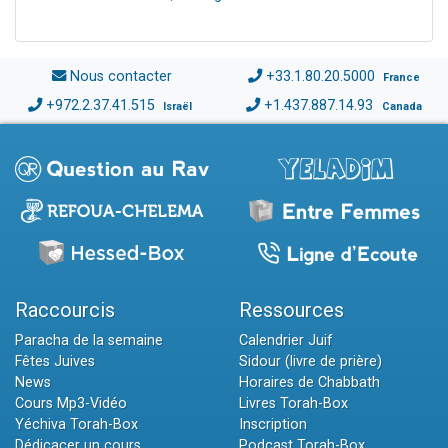
Nous contacter
+33.1.80.20.5000
France
+972.2.37.41.515
+1.437.887.14.93
Israël
Canada
Raccourcis
Ressources
Paracha de la semaine
Calendrier Juif
Fêtes Juives
Sidour (livre de prière)
News
Horaires de Chabbath
Cours Mp3-Vidéo
Livres Torah-Box
Yéchiva Torah-Box
Inscription
Dédicacer un cours
Podcast Torah-Box