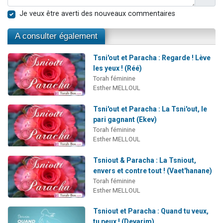
Je veux être averti des nouveaux commentaires
A consulter également
Tsni'out et Paracha : Regarde ! Lève
les yeux ! (Réé)
Torah féminine
Esther MELLOUL
Tsni'out et Paracha : La Tsni'out, le
pari gagnant (Ekev)
Torah féminine
Esther MELLOUL
Tsniout & Paracha : La Tsniout,
envers et contre tout ! (Vaet'hanane)
Torah féminine
Esther MELLOUL
Tsniout et Paracha : Quand tu veux,
tu peux ! (Devarim)