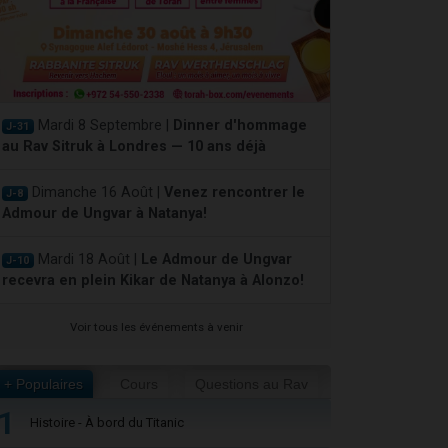
Mardi 8 Septembre |
Dinner d'hommage
J-31
au Rav Sitruk à Londres — 10 ans déjà
Dimanche 16 Août |
Venez rencontrer le
J-8
Admour de Ungvar à Natanya!
Mardi 18 Août |
Le Admour de Ungvar
J-10
recevra en plein Kikar de Natanya à Alonzo!
Voir tous les événements à venir
+ Populaires
Cours
Questions au Rav
1
Histoire - À bord du Titanic