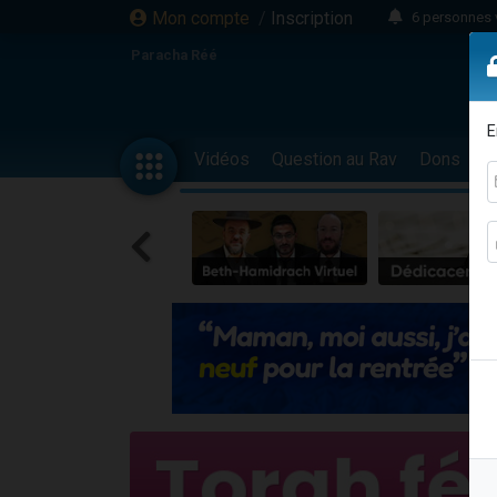
Mon compte
/
Inscription
6 personnes 
4 personn
Paracha Réé
2 personn
17 personnes
E
4 personnes 
Vidéos
Question au Rav
Dons
F
Il reste 
23 person
Eva vient de
4 personnes 
3 personnes 
3 personn
Odaya vient 
13 personnes
2 personnes 
30 perso