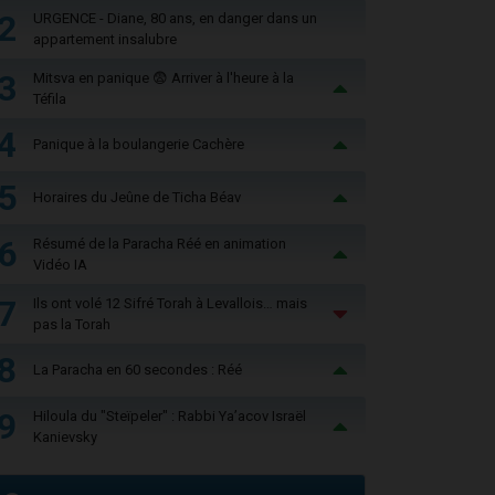
2
URGENCE - Diane, 80 ans, en danger dans un
appartement insalubre
3
Mitsva en panique 😨 Arriver à l'heure à la
Téfila
4
Panique à la boulangerie Cachère
5
Horaires du Jeûne de Ticha Béav
6
Résumé de la Paracha Réé en animation
Vidéo IA
7
Ils ont volé 12 Sifré Torah à Levallois… mais
pas la Torah
8
La Paracha en 60 secondes : Réé
9
Hiloula du "Steïpeler" : Rabbi Ya’acov Israël
Kanievsky