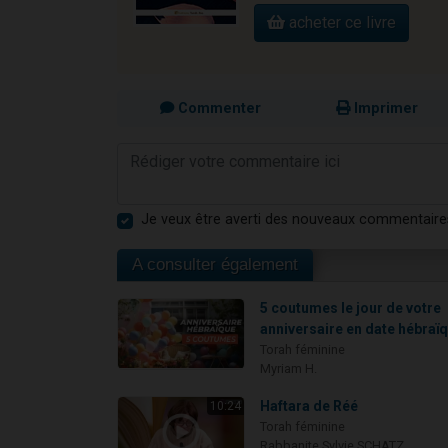
acheter ce livre
Commenter
Imprimer
Je veux être averti des nouveaux commentaire
A consulter également
5 coutumes le jour de votre
anniversaire en date hébraï
Torah féminine
Myriam H.
Haftara de Réé
10:24
Torah féminine
Rabbanite Sylvie SCHATZ