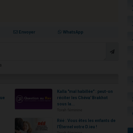
Envoyer
WhatsApp
s
Kalla "mal habillée" : peut-on
que
réciter les Chéva' Brakhot
sous la...
Torah féminine
Réé : Vous êtes les enfants de
l'Éternel votre D.ieu !
Torah féminine