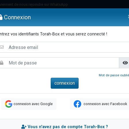
viennent de nous rejoindre sur WhatsApp
es viennent de faire un don pour Reloger Rivka, 6 enfants, victime de violences
Connexion
es viennent de faire un don pour 1 Journée de Vacances Pour les Enfants
 viennent de demander une bénédiction
ntrez vos identifiants Torah-Box et vous serez connecté !
viennent de nous rejoindre sur WhatsApp
emmes
Enfants
Etude sur Texte
Musique
Paracha
Di
49 places pour étudier en groupe sur Zoom
nes viennent de faire un don pour Diane, 80 ans, dans un appartement insalu
 donner son Maasser
viennent de nous rejoindre sur WhatsApp
Mot de passe oublié
viennent de nous rejoindre sur WhatsApp
es viennent de faire un don pour 5 jours de vacances aux Orphelins
de donner son Maasser
connexion avec Google
connexion avec Facebook
 viennent de demander une bénédiction
viennent de nous rejoindre sur WhatsApp
nnes viennent de faire un don pour Sauvez la jambe de Yohan
Vous n'avez pas de compte Torah-Box ?