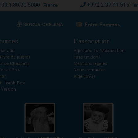
+33.1.80.20.5000
+972.2.37.41.515
France
Is
ources
L'association
ier Juif
A propos de l'association
(livre de prière)
Faire un don !
es de Chabbath
Mentions légales
 Torah-Box
Nous contacter
tion
Aide (FAQ)
t Torah-Box
 Version