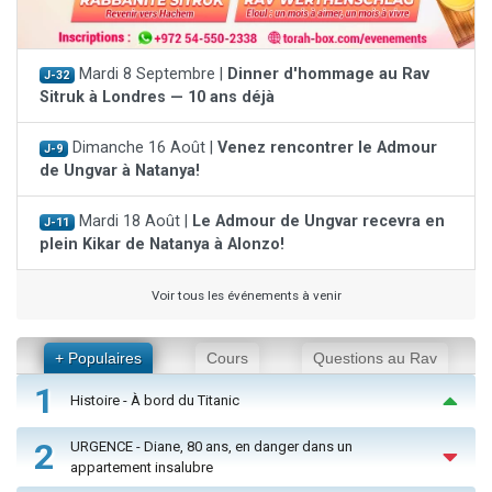
Mardi 8 Septembre |
Dinner d'hommage au Rav
J-32
Sitruk à Londres — 10 ans déjà
Dimanche 16 Août |
Venez rencontrer le Admour
J-9
de Ungvar à Natanya!
Mardi 18 Août |
Le Admour de Ungvar recevra en
J-11
plein Kikar de Natanya à Alonzo!
Voir tous les événements à venir
+ Populaires
Cours
Questions au Rav
1
Histoire - À bord du Titanic
2
URGENCE - Diane, 80 ans, en danger dans un
appartement insalubre