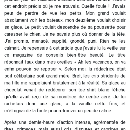
cet endroit précis où je me trouvais. Quelle foule ! J’avais
peur de perdre de vue les petits. Mon grand voulait
absolument voir les bateaux, mon deuxième voulait choisir
sa glace. Le petit voulait descendre de sa poussette pour
caresser le chien. Je ne savais plus où donner de la tête.
J’ai promis, menacé, supplié, grondé, puni. Rien ne les
calmait. Je repensais à cet article que j’avais lu la veille sur
ce magazine de conseils bien-être beauté. Le titre
résonnait faux dans mes oreilles « Ah les vacances, on va
enfin pouvoir se reposer ». Selon moi, la rédactrice était
soit célibataire soit grand-mère. Bref, les cris stridents de
ma fille me rappelaient brutalement à la réalité. Sa glace au
chocolat venait de redécorer son tee-shirt blanc fétiche
qu’elle avait reçu de sa monitrice de centre aéré. Je lui
rachetais donc une glace, à la vanille cette fois, et
m’éloignai de la foule pour retrouver un peu de calme.
Après une demie-heure d’action intense, agrémentée de
rires, grimaces, mais aussi cris, disputes et caprices en