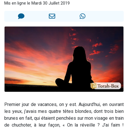
Mis en ligne le Mardi 30 Juillet 2019
Il reste 49 places pour étudier en groupe sur Zoom
3 personnes viennent de nous rejoindre sur WhatsApp
2 personnes viennent de nous rejoindre sur WhatsApp
2 nouvelles musiques dans Torah-Box Music
6 personnes viennent de nous rejoindre sur WhatsApp
Premier jour de vacances, on y est. Aujourd’hui, en ouvrant
les yeux, j’avais mes quatre têtes blondes, dont trois bien
brunes en fait, qui étaient penchées sur mon visage en train
de chuchoter, à leur façon, « On la réveille ? J’ai faim !