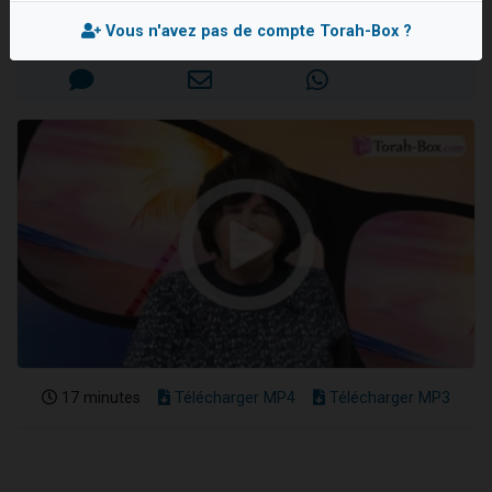
Nouvelle émission radio : Visions de grandeur n°104 : Le Chabbath et le Birkat Hamazone à travers le temps
Mis en ligne le Mardi 18 Août 2020
Vous n'avez pas de compte Torah-Box ?
61 personnes viennent de demander une bénédiction
Ariel vient de donner son Maasser
Il reste 49 places pour étudier en groupe sur Zoom
Eva vient de donner son Maasser
17 minutes
Télécharger MP4
Télécharger MP3