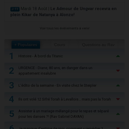
Mardi 18 Août |
Le Admour de Ungvar recevra en
J-11
plein Kikar de Natanya à Alonzo!
Voir tous les événements à venir
+ Populaires
Cours
Questions au Rav
1
Histoire - À bord du Titanic
2
URGENCE - Diane, 80 ans, en danger dans un
appartement insalubre
3
L'édito de la semaine - En visite chez le Steipler
4
Ils ont volé 12 Sifré Torah à Levallois… mais pas la Torah
5
Assister à un mariage mélangé pour le repas et séparé
pour les danses ?! (Rav Gabriel DAYAN)
6
Je manque d'estime de moi, comment y remédier ?