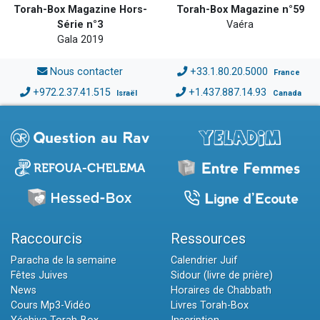
Torah-Box Magazine Hors-
Torah-Box Magazine n°59
Série n°3
Vaéra
Gala 2019
Nous contacter
+33.1.80.20.5000
France
+972.2.37.41.515
+1.437.887.14.93
Israël
Canada
Raccourcis
Ressources
Paracha de la semaine
Calendrier Juif
Fêtes Juives
Sidour (livre de prière)
News
Horaires de Chabbath
Cours Mp3-Vidéo
Livres Torah-Box