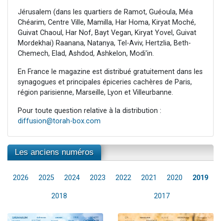
Jérusalem (dans les quartiers de Ramot, Guéoula, Méa
Chéarim, Centre Ville, Mamilla, Har Homa, Kiryat Moché,
Guivat Chaoul, Har Nof, Bayt Vegan, Kiryat Yovel, Guivat
Mordekhai) Raanana, Natanya, Tel-Aviv, Hertzlia, Beth-
Chemech, Elad, Ashdod, Ashkelon, Modi'in.
En France le magazine est distribué gratuitement dans les
synagogues et principales épiceries cachères de Paris,
région parisienne, Marseille, Lyon et Villeurbanne.
Pour toute question relative à la distribution :
diffusion@torah-box.com
Les anciens numéros
2026
2025
2024
2023
2022
2021
2020
2019
2018
2017