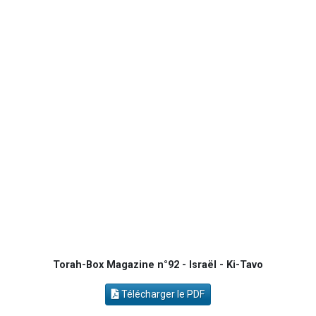
Ariel vient de donner son Maasser
Il reste 49 places pour étudier en groupe sur Zoom
Eva vient de donner son Maasser
4 personnes viennent de nous rejoindre sur WhatsApp
3 personnes viennent de nous rejoindre sur WhatsApp
Torah-Box Magazine n°92 - Israël - Ki-Tavo
Télécharger le PDF