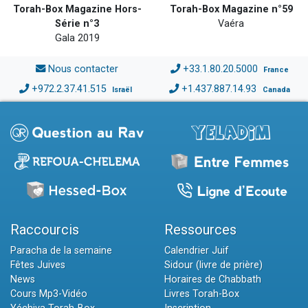
Torah-Box Magazine Hors-
Torah-Box Magazine n°59
Série n°3
Vaéra
Gala 2019
Nous contacter
+33.1.80.20.5000
France
+972.2.37.41.515
+1.437.887.14.93
Israël
Canada
Raccourcis
Ressources
Paracha de la semaine
Calendrier Juif
Fêtes Juives
Sidour (livre de prière)
News
Horaires de Chabbath
Cours Mp3-Vidéo
Livres Torah-Box