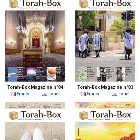
Torah-Box Magazine n°84
Torah-Box Magazine n°83
France
Israël
France
Israël