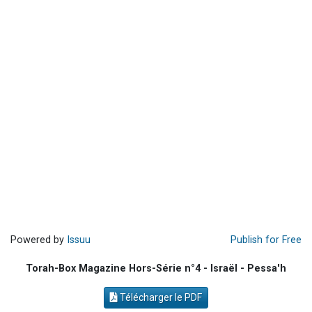
2 nouvelles musiques dans Torah-Box Music
6 personnes viennent de nous rejoindre sur WhatsApp
4 personnes viennent de faire un don pour Reloger Rivka, 6 enfants, victime de violences...
2 personnes viennent de faire un don pour 1 Journée de Vacances Pour les Enfants
17 personnes viennent de demander une bénédiction
Powered by
Issuu
Publish for Free
Torah-Box Magazine Hors-Série n°4 - Israël - Pessa'h
Télécharger le PDF