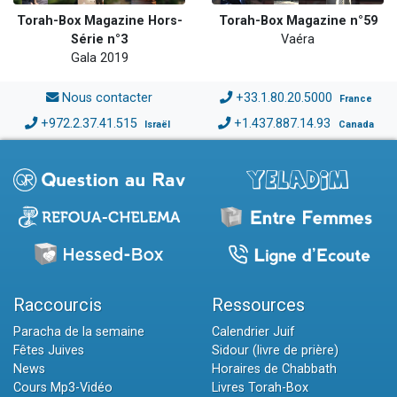
Torah-Box Magazine Hors-
Torah-Box Magazine n°59
Série n°3
Vaéra
Gala 2019
Nous contacter
+33.1.80.20.5000
France
+972.2.37.41.515
+1.437.887.14.93
Israël
Canada
Raccourcis
Ressources
Paracha de la semaine
Calendrier Juif
Fêtes Juives
Sidour (livre de prière)
News
Horaires de Chabbath
Cours Mp3-Vidéo
Livres Torah-Box