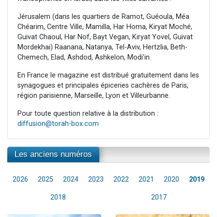
Jérusalem (dans les quartiers de Ramot, Guéoula, Méa
Chéarim, Centre Ville, Mamilla, Har Homa, Kiryat Moché,
Guivat Chaoul, Har Nof, Bayt Vegan, Kiryat Yovel, Guivat
Mordekhai) Raanana, Natanya, Tel-Aviv, Hertzlia, Beth-
Chemech, Elad, Ashdod, Ashkelon, Modi'in.
En France le magazine est distribué gratuitement dans les
synagogues et principales épiceries cachères de Paris,
région parisienne, Marseille, Lyon et Villeurbanne.
Pour toute question relative à la distribution :
diffusion@torah-box.com
Les anciens numéros
2026
2025
2024
2023
2022
2021
2020
2019
2018
2017