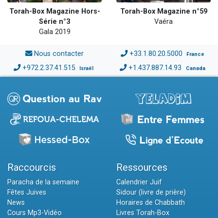
Torah-Box Magazine Hors-
Torah-Box Magazine n°59
Série n°3
Vaéra
Gala 2019
Nous contacter
+33.1.80.20.5000
France
+972.2.37.41.515
+1.437.887.14.93
Israël
Canada
Raccourcis
Ressources
Paracha de la semaine
Calendrier Juif
Fêtes Juives
Sidour (livre de prière)
News
Horaires de Chabbath
Cours Mp3-Vidéo
Livres Torah-Box