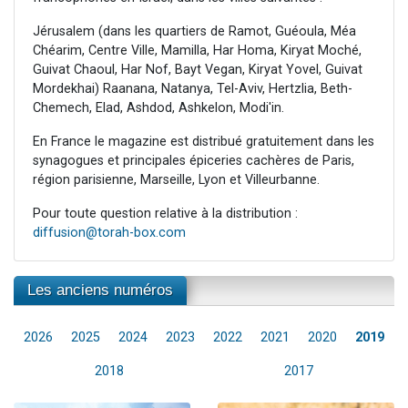
Jérusalem (dans les quartiers de Ramot, Guéoula, Méa
Chéarim, Centre Ville, Mamilla, Har Homa, Kiryat Moché,
Guivat Chaoul, Har Nof, Bayt Vegan, Kiryat Yovel, Guivat
Mordekhai) Raanana, Natanya, Tel-Aviv, Hertzlia, Beth-
Chemech, Elad, Ashdod, Ashkelon, Modi'in.
En France le magazine est distribué gratuitement dans les
synagogues et principales épiceries cachères de Paris,
région parisienne, Marseille, Lyon et Villeurbanne.
Pour toute question relative à la distribution :
diffusion@torah-box.com
Les anciens numéros
2026
2025
2024
2023
2022
2021
2020
2019
2018
2017