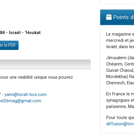
Points de
4 - Israël - 'Houkat
Le magazine e
mercredi et je
r le PDF
Israël, dans les
Jérusalem (da
Chéarim, Centr
Guivat Chaoul,
Mordekhai) Raa
our une visibilité unique vous pouvez
Chemech, Elad
En France le m
7 -
yann@torah-box.com
synagogues et 
iel26mag@gmail.com
parisienne, Mar
Pour toute ques
diffusion@to