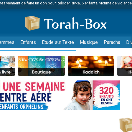
es viennent de faire un don pour 1 Journée de Vacances Pour les Enfants
 viennent de demander une bénédiction
viennent de nous rejoindre sur WhatsApp
49 places pour étudier en groupe sur Zoom
nes viennent de faire un don pour Diane, 80 ans, dans un appartement insalu
emmes
Enfants
Etude sur Texte
Musique
Paracha
Di
 donner son Maasser
viennent de nous rejoindre sur WhatsApp
viennent de nous rejoindre sur WhatsApp
es viennent de faire un don pour 5 jours de vacances aux Orphelins
de donner son Maasser
viennent de nous rejoindre sur WhatsApp
 viennent de demander une bénédiction
lles musiques dans Torah-Box Music
nnes viennent de faire un don pour Sauvez la jambe de Yohan
49 places pour étudier en groupe sur Zoom