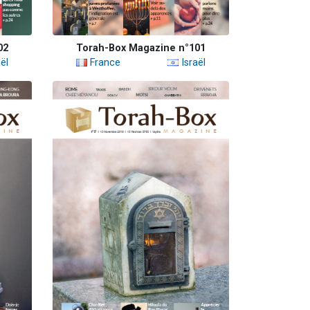
02
Torah-Box Magazine n°101
ël
France
Israël