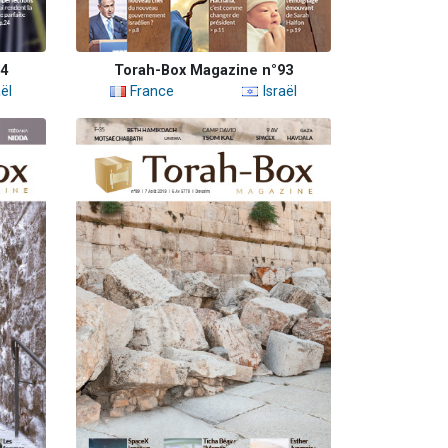
94
Torah-Box Magazine n°93
ël
France
Israël