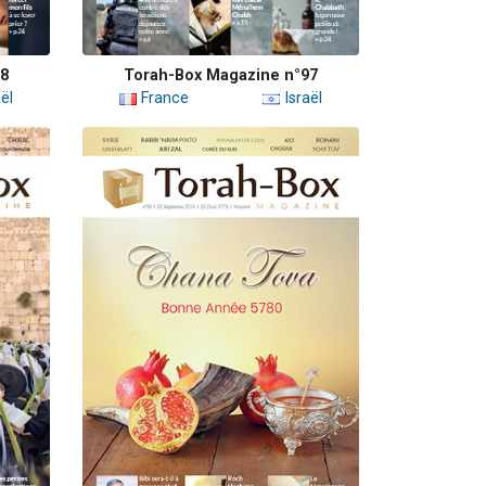
98
Torah-Box Magazine n°97
ël
France
Israël