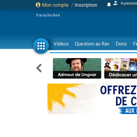
Mon compte
/
Inscription
2 personn
17 personnes
Paracha Réé
4 personnes 
Il reste 
23 person
Vidéos
Question au Rav
Dons
F
Eva vient de
4 personnes 
3 personnes 
3 personn
Odaya vient 
2 personnes 
13 personnes
12 nouve
30 perso
Il reste 