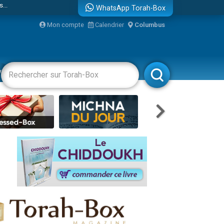
WhatsApp Torah-Box
Mon compte
Calendrier
Columbus
bre
vertissements
Livres
Rabbanim