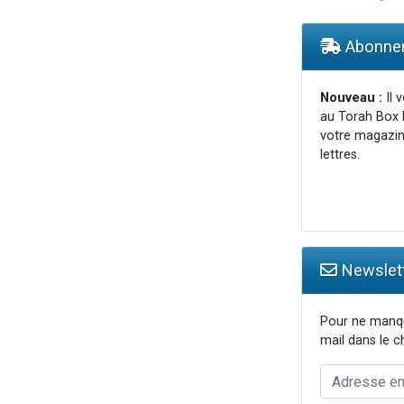
viennent de nous rejoindre sur WhatsApp
viennent de nous rejoindre sur WhatsApp
Abonnem
les musiques dans Torah-Box Music
viennent de nous rejoindre sur WhatsApp
Nouveau :
Il 
au Torah Box 
es viennent de faire un don pour Reloger Rivka, 6 enfants, victime de violences
votre magazin
lettres.
Newslett
Pour ne manqu
mail dans le 