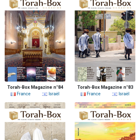
Torah-Box Magazine n°84
Torah-Box Magazine n°83
France
Israël
France
Israël