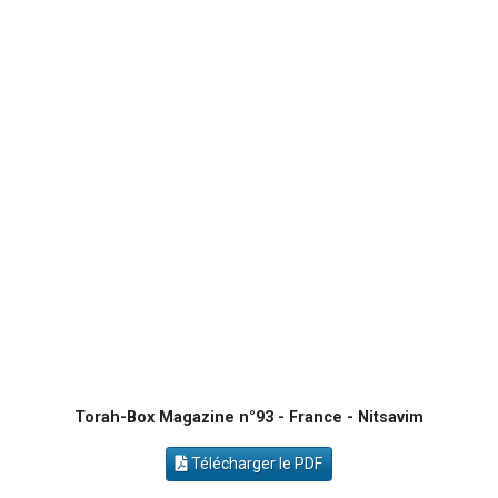
3 personnes viennent de nous rejoindre sur WhatsApp
2 personnes viennent de nous rejoindre sur WhatsApp
2 personnes viennent de nous rejoindre sur WhatsApp
6 personnes viennent de nous rejoindre sur WhatsApp
4 personnes viennent de faire un don pour Reloger Rivka, 6 enfants, victime de violences...
Torah-Box Magazine n°93 - France - Nitsavim
Télécharger le PDF