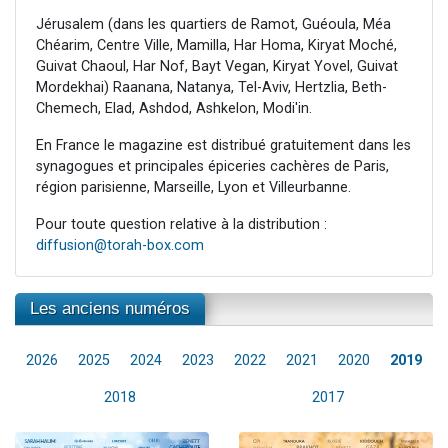
Jérusalem (dans les quartiers de Ramot, Guéoula, Méa
Chéarim, Centre Ville, Mamilla, Har Homa, Kiryat Moché,
Guivat Chaoul, Har Nof, Bayt Vegan, Kiryat Yovel, Guivat
Mordekhai) Raanana, Natanya, Tel-Aviv, Hertzlia, Beth-
Chemech, Elad, Ashdod, Ashkelon, Modi'in.
En France le magazine est distribué gratuitement dans les
synagogues et principales épiceries cachères de Paris,
région parisienne, Marseille, Lyon et Villeurbanne.
Pour toute question relative à la distribution :
diffusion@torah-box.com
Les anciens numéros
2026
2025
2024
2023
2022
2021
2020
2019
2018
2017