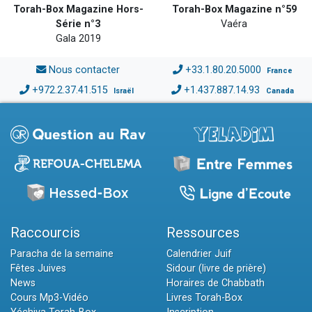
Torah-Box Magazine Hors-
Torah-Box Magazine n°59
Série n°3
Vaéra
Gala 2019
Nous contacter
+33.1.80.20.5000
France
+972.2.37.41.515
+1.437.887.14.93
Israël
Canada
Raccourcis
Ressources
Paracha de la semaine
Calendrier Juif
Fêtes Juives
Sidour (livre de prière)
News
Horaires de Chabbath
Cours Mp3-Vidéo
Livres Torah-Box