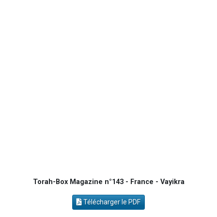
10 personnes viennent de demander une bénédiction
Il reste 49 places pour étudier en groupe sur Zoom
3 personnes viennent de faire un don pour Diane, 80 ans, dans un appartement insalubre
2 personnes viennent de nous rejoindre sur WhatsApp
13 personnes viennent de demander une bénédiction
Torah-Box Magazine n°143 - France - Vayikra
Télécharger le PDF