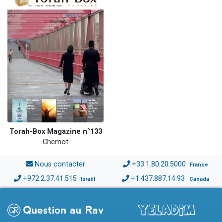
Torah-Box Magazine n°133
Chemot
Nous contacter
+33.1.80.20.5000
France
+972.2.37.41.515
+1.437.887.14.93
Israël
Canada