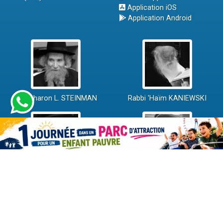
Application iOS
Application Android
Rav Aharon L. STEINMAN
Rabbi 'Haïm KANIEWSKI
Rabbi David ABI'HSSIRA
Rav Chlomo AMAR