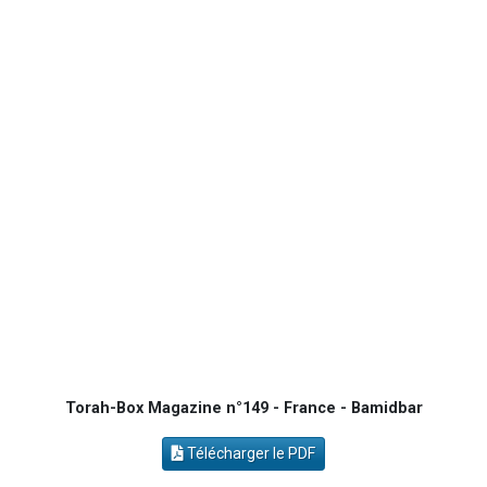
Ariel vient de donner son Maasser
Nathaniel vient de donner son Maasser
4 personnes viennent de nous rejoindre sur WhatsApp
3 personnes viennent de nous rejoindre sur WhatsApp
Odaya vient de donner son Maasser
Torah-Box Magazine n°149 - France - Bamidbar
Télécharger le PDF