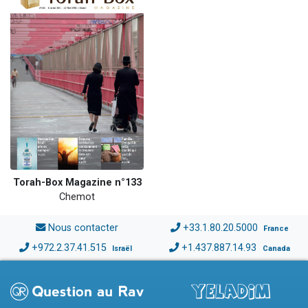
Torah-Box Magazine n°133
Chemot
Nous contacter
+33.1.80.20.5000
France
+972.2.37.41.515
+1.437.887.14.93
Israël
Canada