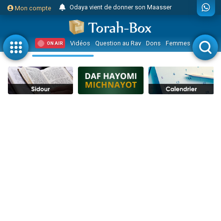
3 personnes viennent de faire un don pour 5 jours de vacances aux Orphelins
Mon compte
3 personnes viennent de faire un don pour Diane, 80 ans, dans un appartement insalubre
2 personnes viennent de nous rejoindre sur WhatsApp
Vidéos
Question au Rav
Dons
Femmes
Enfants
ON AIR
13 personnes viennent de demander une bénédiction
30 personnes viennent de faire un don pour Sauvez la jambe de Yohan
Il reste 49 places pour étudier en groupe sur Zoom
12 nouvelles musiques dans Torah-Box Music
3 personnes viennent de nous rejoindre sur WhatsApp
2 personnes viennent de nous rejoindre sur WhatsApp
2 nouvelles musiques dans Torah-Box Music
3 personnes viennent de nous rejoindre sur WhatsApp
8 personnes viennent de faire un don pour Tsédaka : pauvres d'Israel
Nouvelle émission radio : Visions de grandeur n°104 : Le Chabbath et le Birkat Hamazone à travers le temps
61 personnes viennent de demander une bénédiction
Il reste 49 places pour étudier en groupe sur Zoom