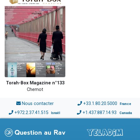
Torah-Box Magazine n°133
Chemot
Nous contacter
+33.1.80.20.5000
France
+972.2.37.41.515
+1.437.887.14.93
Israël
Canada