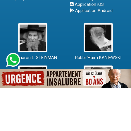
Application iOS
Application Android
Rav Aharon L. STEINMAN
Rabbi 'Haïm KANIEWSKI
Rabbi David ABI'HSSIRA
Rav Chlomo AMAR