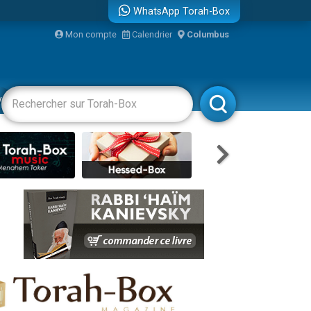
WhatsApp Torah-Box
re
Mon compte
Calendrier
Columbus
vertissements
Livres
Rabbanim
travers le temps