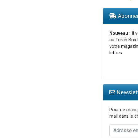
49 places pour étudier en groupe sur Zoom
ent de donner son Maasser
Abonnem
es viennent de faire un don pour 5 enfants déjà orphelins risquent de perdre
viennent de nous rejoindre sur WhatsApp
Nouveau :
Il 
au Torah Box 
de donner son Maasser
votre magazin
lettres.
Newslett
Pour ne manqu
mail dans le 