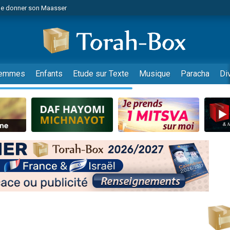
es viennent de faire un don pour 5 jours de vacances aux Orphelins
es viennent de faire un don pour Diane, 80 ans, dans un appartement insalub
viennent de nous rejoindre sur WhatsApp
 viennent de demander une bénédiction
lles musiques dans Torah-Box Music
emmes
Enfants
Etude sur Texte
Musique
Paracha
Di
nnes viennent de faire un don pour Sauvez la jambe de Yohan
49 places pour étudier en groupe sur Zoom
viennent de nous rejoindre sur WhatsApp
viennent de nous rejoindre sur WhatsApp
viennent de nous rejoindre sur WhatsApp
les musiques dans Torah-Box Music
es viennent de faire un don pour Tsédaka : pauvres d'Israel
sion radio : Visions de grandeur n°104 : Le Chabbath et le Birkat Hamazone à 
 viennent de demander une bénédiction
de donner son Maasser