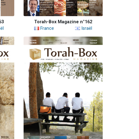
63
Torah-Box Magazine n°162
ël
France
Israël