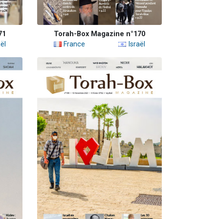
71
Torah-Box Magazine n°170
ël
France
Israël