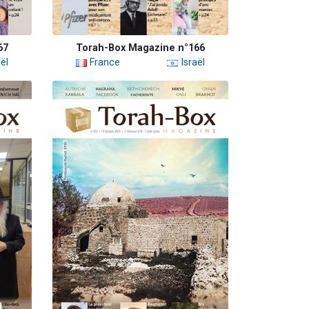
67
Torah-Box Magazine n°166
ël
France
Israël