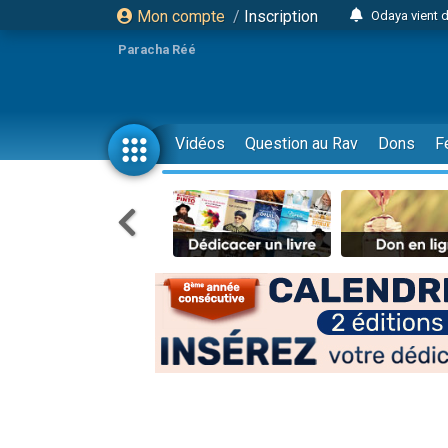
Mon compte
/
Inscription
3 personn
3 personn
Paracha Réé
2 personnes 
13 personnes
12 nouve
Vidéos
Question au Rav
Dons
F
30 perso
Il reste 
3 personnes 
2 personnes 
3 personnes 
2 nouvel
8 personn
Nouvelle émis
61 personnes
Ariel vient 