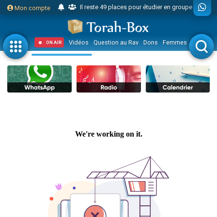
Il reste 49 places pour étudier en groupe sur Zoom
Mon compte
23 personnes viennent de faire un don pour Diane, 80 ans, dans un appartement insalubre
Eva vient de donner son Maasser
Vidéos
Question au Rav
Dons
Femmes
Enfants
ON AIR
4 personnes viennent de nous rejoindre sur WhatsApp
3 personnes viennent de nous rejoindre sur WhatsApp
Odaya vient de donner son Maasser
3 personnes viennent de faire un don pour 5 jours de vacances aux Orphelins
2 personnes viennent de nous rejoindre sur WhatsApp
13 personnes viennent de demander une bénédiction
Il reste 49 places pour étudier en groupe sur Zoom
30 personnes viennent de faire un don pour Sauvez la jambe de Yohan
12 nouvelles musiques dans Torah-Box Music
3 personnes viennent de nous rejoindre sur WhatsApp
2 personnes viennent de nous rejoindre sur WhatsApp
3 personnes viennent de nous rejoindre sur WhatsApp