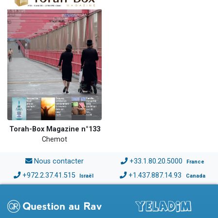
Torah-Box Magazine n°133
Chemot
Nous contacter
+33.1.80.20.5000
France
+972.2.37.41.515
+1.437.887.14.93
Israël
Canada