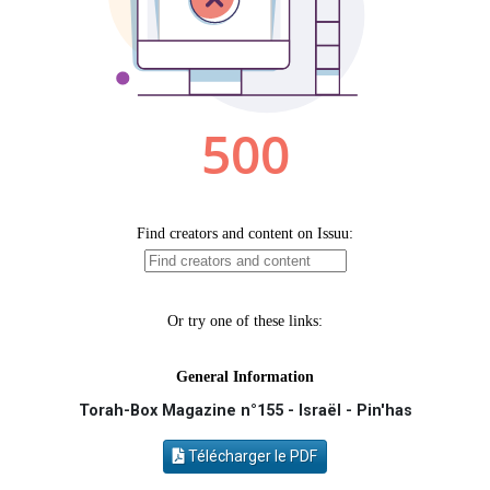
2 nouvelles musiques dans Torah-Box Music
8 personnes viennent de faire un don pour Tsédaka : pauvres d'Israel
Nouvelle émission radio : Visions de grandeur n°104 : Le Chabbath et le Birkat Hamazone à travers le temps
4 personnes viennent de nous rejoindre sur WhatsApp
17 personnes viennent de demander une bénédiction
Torah-Box Magazine n°155 - Israël - Pin'has
Télécharger le PDF