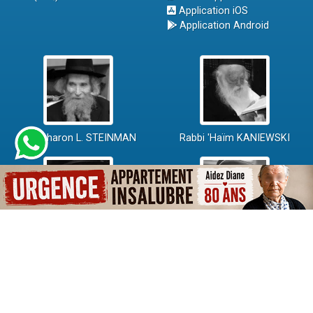
Application iOS
Application Android
Rav Aharon L. STEINMAN
Rabbi 'Haïm KANIEWSKI
Rabbi David ABI'HSSIRA
Rav Chlomo AMAR