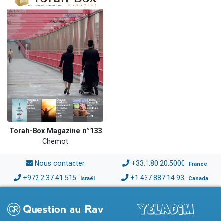
Torah-Box Magazine n°133
Chemot
Nous contacter
+33.1.80.20.5000
France
+972.2.37.41.515
+1.437.887.14.93
Israël
Canada