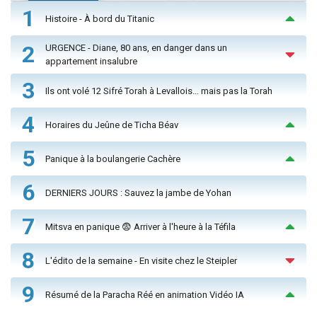
1
Histoire - À bord du Titanic
2
URGENCE - Diane, 80 ans, en danger dans un
appartement insalubre
3
Ils ont volé 12 Sifré Torah à Levallois… mais pas la Torah
4
Horaires du Jeûne de Ticha Béav
5
Panique à la boulangerie Cachère
6
DERNIERS JOURS : Sauvez la jambe de Yohan
7
Mitsva en panique 😨 Arriver à l'heure à la Téfila
8
L'édito de la semaine - En visite chez le Steipler
9
Résumé de la Paracha Réé en animation Vidéo IA