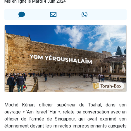
Mis en ligne le Mardi 4 Juin 2024
Il reste 49 places pour étudier en groupe sur Zoom
3 personnes viennent de nous rejoindre sur WhatsApp
2 personnes viennent de nous rejoindre sur WhatsApp
2 nouvelles musiques dans Torah-Box Music
6 personnes viennent de nous rejoindre sur WhatsApp
Moché Kénan, officier supérieur de Tsahal, dans son
ouvrage « ‘Am Israël ‘Haï », relate sa conversation avec un
officier de l’armée de Singapour, qui avait exprimé son
étonnement devant les miracles impressionnants auxquels