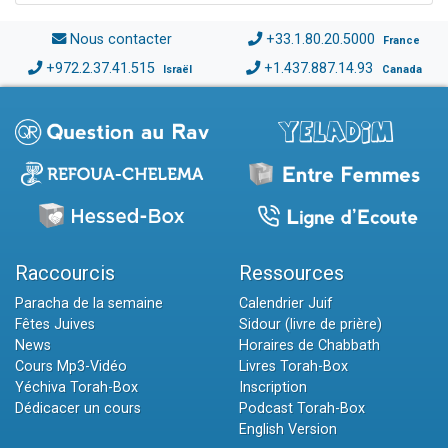
Nous contacter
+33.1.80.20.5000
France
+972.2.37.41.515
+1.437.887.14.93
Israël
Canada
Raccourcis
Ressources
Paracha de la semaine
Calendrier Juif
Fêtes Juives
Sidour (livre de prière)
News
Horaires de Chabbath
Cours Mp3-Vidéo
Livres Torah-Box
Yéchiva Torah-Box
Inscription
Dédicacer un cours
Podcast Torah-Box
English Version