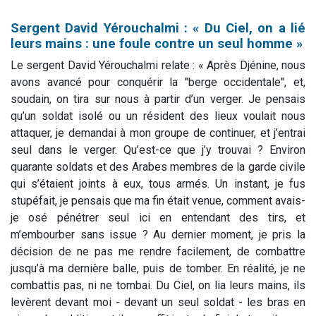
Sergent David Yérouchalmi : « Du Ciel, on a lié
leurs mains : une foule contre un seul homme »
Le sergent David Yérouchalmi relate : « Après Djénine, nous
avons avancé pour conquérir la "berge occidentale", et,
soudain, on tira sur nous à partir d’un verger. Je pensais
qu’un soldat isolé ou un résident des lieux voulait nous
attaquer, je demandai à mon groupe de continuer, et j’entrai
seul dans le verger. Qu’est-ce que j’y trouvai ? Environ
quarante soldats et des Arabes membres de la garde civile
qui s’étaient joints à eux, tous armés. Un instant, je fus
stupéfait, je pensais que ma fin était venue, comment avais-
je osé pénétrer seul ici en entendant des tirs, et
m’embourber sans issue ? Au dernier moment, je pris la
décision de ne pas me rendre facilement, de combattre
jusqu’à ma dernière balle, puis de tomber. En réalité, je ne
combattis pas, ni ne tombai. Du Ciel, on lia leurs mains, ils
levèrent devant moi - devant un seul soldat - les bras en