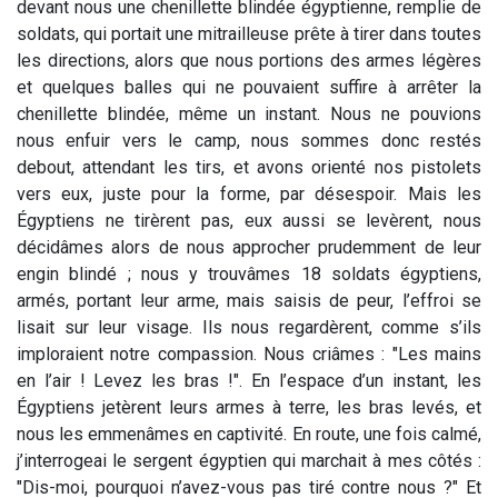
devant nous une chenillette blindée égyptienne, remplie de
soldats, qui portait une mitrailleuse prête à tirer dans toutes
les directions, alors que nous portions des armes légères
et quelques balles qui ne pouvaient suffire à arrêter la
chenillette blindée, même un instant. Nous ne pouvions
nous enfuir vers le camp, nous sommes donc restés
debout, attendant les tirs, et avons orienté nos pistolets
vers eux, juste pour la forme, par désespoir. Mais les
Égyptiens ne tirèrent pas, eux aussi se levèrent, nous
décidâmes alors de nous approcher prudemment de leur
engin blindé ; nous y trouvâmes 18 soldats égyptiens,
armés, portant leur arme, mais saisis de peur, l’effroi se
lisait sur leur visage. Ils nous regardèrent, comme s’ils
imploraient notre compassion. Nous criâmes : "Les mains
en l’air ! Levez les bras !". En l’espace d’un instant, les
Égyptiens jetèrent leurs armes à terre, les bras levés, et
nous les emmenâmes en captivité. En route, une fois calmé,
j’interrogeai le sergent égyptien qui marchait à mes côtés :
"Dis-moi, pourquoi n’avez-vous pas tiré contre nous ?" Et