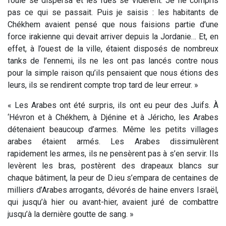
foule se dispersa et les rues se vidèrent. Je ne compris
pas ce qui se passait. Puis je saisis : les habitants de
Chékhem avaient pensé que nous faisions partie d’une
force irakienne qui devait arriver depuis la Jordanie… Et, en
effet, à l’ouest de la ville, étaient disposés de nombreux
tanks de l’ennemi, ils ne les ont pas lancés contre nous
pour la simple raison qu’ils pensaient que nous étions des
leurs, ils se rendirent compte trop tard de leur erreur. »
« Les Arabes ont été surpris, ils ont eu peur des Juifs. À
‘Hévron et à Chékhem, à Djénine et à Jéricho, les Arabes
détenaient beaucoup d’armes. Même les petits villages
arabes étaient armés. Les Arabes dissimulèrent
rapidement les armes, ils ne pensèrent pas à s’en servir. Ils
levèrent les bras, postèrent des drapeaux blancs sur
chaque bâtiment, la peur de D.ieu s’empara de centaines de
milliers d’Arabes arrogants, dévorés de haine envers Israël,
qui jusqu’à hier ou avant-hier, avaient juré de combattre
jusqu’à la dernière goutte de sang. »