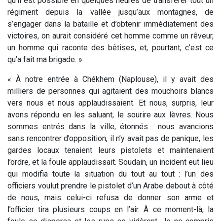
qu’il est possible en quelques heures de transférer tout un
régiment depuis la vallée jusqu’aux montagnes, de
s’engager dans la bataille et d’obtenir immédiatement des
victoires, on aurait considéré cet homme comme un rêveur,
un homme qui raconte des bêtises, et, pourtant, c’est ce
qu’a fait ma brigade. »
« À notre entrée à Chékhem (Naplouse), il y avait des
milliers de personnes qui agitaient des mouchoirs blancs
vers nous et nous applaudissaient. Et nous, surpris, leur
avons répondu en les saluant, le sourire aux lèvres. Nous
sommes entrés dans la ville, étonnés : nous avancions
sans rencontrer d’opposition, il n’y avait pas de panique, les
gardes locaux tenaient leurs pistolets et maintenaient
l’ordre, et la foule applaudissait. Soudain, un incident eut lieu
qui modifia toute la situation du tout au tout : l’un des
officiers voulut prendre le pistolet d’un Arabe debout à côté
de nous, mais celui-ci refusa de donner son arme et
l’officier tira plusieurs coups en l’air. À ce moment-là, la