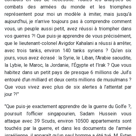
combats des armées du monde et les triomphes
représentent pour moi un modèle à imiter, mais jusqu’à
aujourd’hui, je n’arrive toujours pas à comprendre comment
vous, un peuple aussi petit, avez réussi à triompher dans
vos guerres ?! Que puis-je apprendre de vous précisément,
que le lieutenant-colonel Avigdor Kahalani a réussi à arrêter,
avec trois tanks, environ 140 tanks syriens ? Qu’en six
jours, vous avez écrasé : la Syrie, le Liban, l’Arabie saoudite,
la Lybie, le Maroc, la Jordanie, l’Égypte et l’Irak ? Que vous
habitez dans un petit pays de presque 6 millions de Juifs
entouré d’un milliard et deux cents millions de musulmans ?
Que vous vivez avec plus de six alertes à l’attentat par
jour ?!"
"Que puis-je exactement apprendre de la guerre du Golfe ?,
poursuit l’officier singapourien, Sadam Hussein vous
attaque avec 39 Scuds, environ 10500 appartements sont
touchés par la guerre, et dans les documents de l’armée
israélienne, il apparaît qu’un seul homme a été tué, M. Eytan