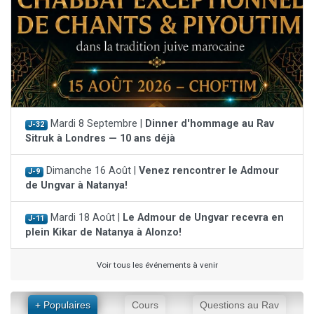
Mardi 8 Septembre |
Dinner d'hommage au Rav
J-32
Sitruk à Londres — 10 ans déjà
Dimanche 16 Août |
Venez rencontrer le Admour
J-9
de Ungvar à Natanya!
Mardi 18 Août |
Le Admour de Ungvar recevra en
J-11
plein Kikar de Natanya à Alonzo!
Voir tous les événements à venir
+ Populaires
Cours
Questions au Rav