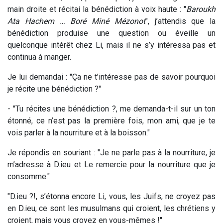
main droite et récitai la bénédiction à voix haute : "
Baroukh
Ata Hachem … Boré Miné Mézonot
", j’attendis que la
bénédiction produise une question ou éveille un
quelconque intérêt chez Li, mais il ne s’y intéressa pas et
continua à manger.
Je lui demandai : "Ça ne t’intéresse pas de savoir pourquoi
je récite une bénédiction ?"
- "Tu récites une bénédiction ?, me demanda-t-il sur un ton
étonné, ce n’est pas la première fois, mon ami, que je te
vois parler à la nourriture et à la boisson."
Je répondis en souriant : "Je ne parle pas à la nourriture, je
m’adresse à D.ieu et Le remercie pour la nourriture que je
consomme."
"D.ieu ?!, s’étonna encore Li, vous, les Juifs, ne croyez pas
en D.ieu, ce sont les musulmans qui croient, les chrétiens y
croient, mais vous croyez en vous-mêmes !"