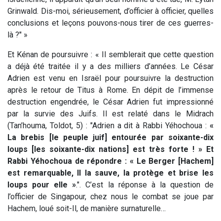
Grinwald. Dis-moi, sérieusement, d’officier à officier, quelles
conclusions et leçons pouvons-nous tirer de ces guerres-
là ?" »
Et Kénan de poursuivre : « Il semblerait que cette question
a déjà été traitée il y a des milliers d’années. Le César
Adrien est venu en Israël pour poursuivre la destruction
après le retour de Titus à Rome. En dépit de l’immense
destruction engendrée, le César Adrien fut impressionné
par la survie des Juifs. Il est relaté dans le Midrach
(Tan’houma, Toldot, 5) : "Adrien a dit à Rabbi Yéhochoua :
«
La brebis [le peuple juif] entourée par soixante-dix
loups [les soixante-dix nations] est très forte ! » Et
Rabbi Yéhochoua de répondre : « Le Berger [Hachem]
est remarquable, Il la sauve, la protège et brise les
loups pour elle »
.". C’est la réponse à la question de
l’officier de Singapour, chez nous le combat se joue par
Hachem, loué soit-Il, de manière surnaturelle…