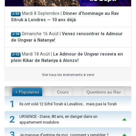
Mardi 8 Septembre |
Dinner d'hommage au Rav
J-33
Sitruk à Londres — 10 ans déjà
Dimanche 16 Août |
Venez rencontrer le Admour
J-10
de Ungvar à Natanya!
Mardi 18 Août |
Le Admour de Ungvar recevra en
J-12
plein Kikar de Natanya à Alonzo!
Voir tous les événements à venir
+ Populaires
Cours
Questions au Rav
1
Ils ont volé 12 Sifré Torah à Levallois… mais pas la Torah
2
URGENCE - Diane, 80 ans, en danger dans un
appartement insalubre
3
Je manque d'estime de moi, comment y remédier ?