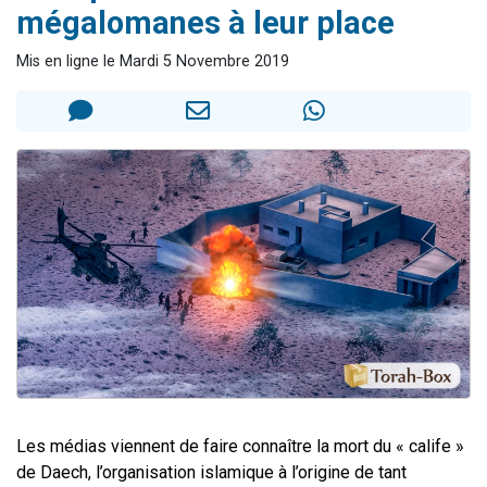
mégalomanes à leur place
Dovan vient de donner son Maasser
2 personnes viennent de nous rejoindre sur WhatsApp
Mis en ligne le Mardi 5 Novembre 2019
2 personnes viennent de nous rejoindre sur WhatsApp
Malgorzata vient de donner son Maasser
3 personnes viennent de nous rejoindre sur WhatsApp
Les médias viennent de faire connaître la mort du « calife »
de Daech, l’organisation islamique à l’origine de tant