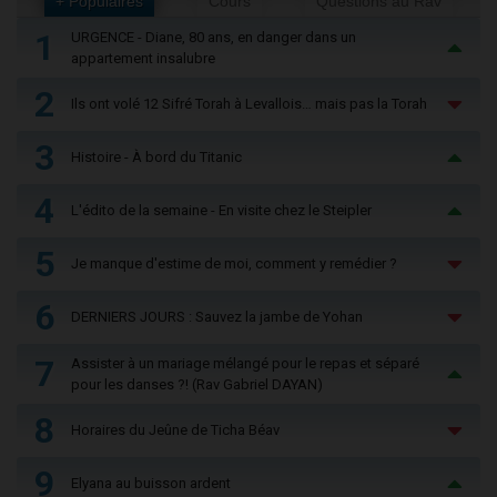
+ Populaires
Cours
Questions au Rav
1
URGENCE - Diane, 80 ans, en danger dans un
appartement insalubre
2
Ils ont volé 12 Sifré Torah à Levallois… mais pas la Torah
3
Histoire - À bord du Titanic
4
L'édito de la semaine - En visite chez le Steipler
5
Je manque d'estime de moi, comment y remédier ?
6
DERNIERS JOURS : Sauvez la jambe de Yohan
7
Assister à un mariage mélangé pour le repas et séparé
pour les danses ?! (Rav Gabriel DAYAN)
8
Horaires du Jeûne de Ticha Béav
9
Elyana au buisson ardent