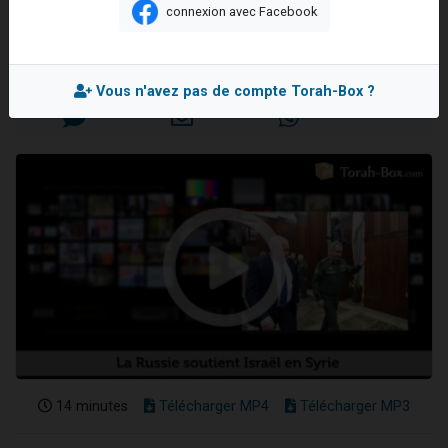
Trump,...
connexion avec Facebook
61 personnes viennent de demander une bénédiction
Yossef NABETH
Il reste 49 places pour étudier en groupe sur Zoom
Mis en ligne le Mercredi 6 Juin 2018
Ariel vient de donner son Maasser
Vous n'avez pas de compte Torah-Box ?
Nathaniel vient de donner son Maasser
4 personnes viennent de nous rejoindre sur WhatsApp
14 minutes
Télécharger MP4
Télécharger MP3