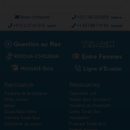
Nous contacter
+33.1.80.20.5000
France
+972.2.37.41.515
+1.437.887.14.93
Israël
Canada
Raccourcis
Ressources
Paracha de la semaine
Calendrier Juif
Fêtes Juives
Sidour (livre de prière)
News
Horaires de Chabbath
Cours Mp3-Vidéo
Livres Torah-Box
Yéchiva Torah-Box
Inscription
Dédicacer un cours
Podcast Torah-Box