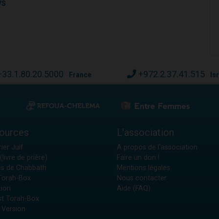
VS
+33.1.80.20.5000
+972.2.37.41.515
France
Is
ources
L'association
ier Juif
A propos de l'association
(livre de prière)
Faire un don !
es de Chabbath
Mentions légales
 Torah-Box
Nous contacter
tion
Aide (FAQ)
t Torah-Box
 Version