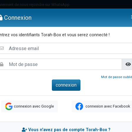
viennent de nous rejoindre sur WhatsApp
 viennent de demander une bénédiction
Connexion
lles musiques dans Torah-Box Music
nnes viennent de faire un don pour Sauvez la jambe de Yohan
ntrez vos identifiants Torah-Box et vous serez connecté !
49 places pour étudier en groupe sur Zoom
emmes
Enfants
Etude sur Texte
Musique
Paracha
Di
viennent de nous rejoindre sur WhatsApp
viennent de nous rejoindre sur WhatsApp
viennent de nous rejoindre sur WhatsApp
les musiques dans Torah-Box Music
Mot de passe oublié
es viennent de faire un don pour Tsédaka : pauvres d'Israel
sion radio : Visions de grandeur n°104 : Le Chabbath et le Birkat Hamazone à 
 viennent de demander une bénédiction
connexion avec Google
connexion avec Facebook
49 places pour étudier en groupe sur Zoom
de donner son Maasser
ent de donner son Maasser
Vous n'avez pas de compte Torah-Box ?