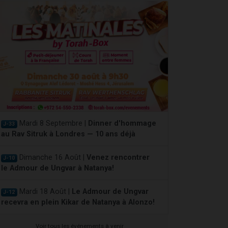
Mardi 8 Septembre |
Dinner d'hommage
J-33
au Rav Sitruk à Londres — 10 ans déjà
Dimanche 16 Août |
Venez rencontrer
J-10
le Admour de Ungvar à Natanya!
Mardi 18 Août |
Le Admour de Ungvar
J-12
recevra en plein Kikar de Natanya à Alonzo!
Voir tous les événements à venir