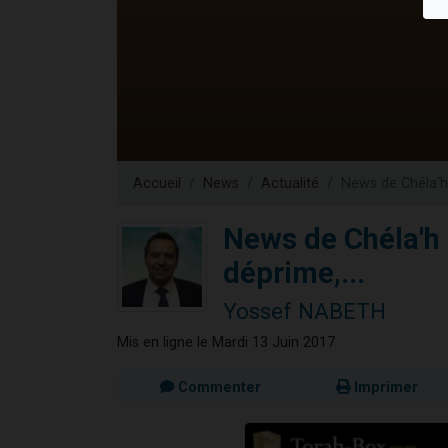
6 personn
2 personn
10 personnes
Il reste 
3 personn
Accueil
News
Actualité
News de Chéla'h 
News de Chéla'h 
déprime,...
Yossef NABETH
Mis en ligne le Mardi 13 Juin 2017
Commenter
Imprimer