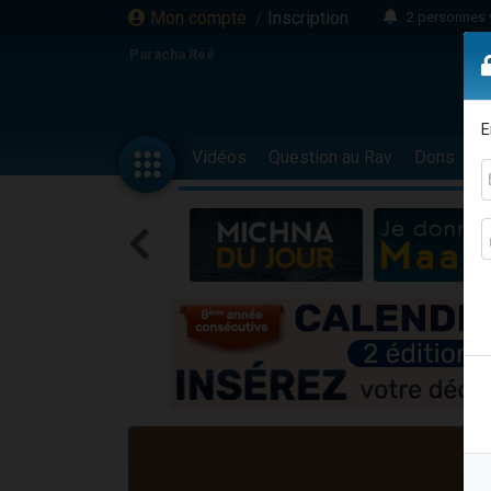
Mon compte
/
Inscription
2 personnes 
13 personnes
Paracha Réé
12 nouve
30 perso
E
Il reste 
Vidéos
Question au Rav
Dons
F
3 personnes 
2 personnes 
3 personnes 
2 nouvel
8 personn
Nouvelle émis
61 personnes
Il reste 
Ariel vient 
Nathaniel vi