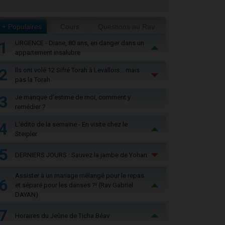
+ Populaires
Cours
Questions au Rav
1
URGENCE - Diane, 80 ans, en danger dans un
appartement insalubre
2
Ils ont volé 12 Sifré Torah à Levallois… mais
pas la Torah
3
Je manque d'estime de moi, comment y
remédier ?
4
L'édito de la semaine - En visite chez le
Steipler
5
DERNIERS JOURS : Sauvez la jambe de Yohan
Assister à un mariage mélangé pour le repas
6
et séparé pour les danses ?! (Rav Gabriel
DAYAN)
7
Horaires du Jeûne de Ticha Béav