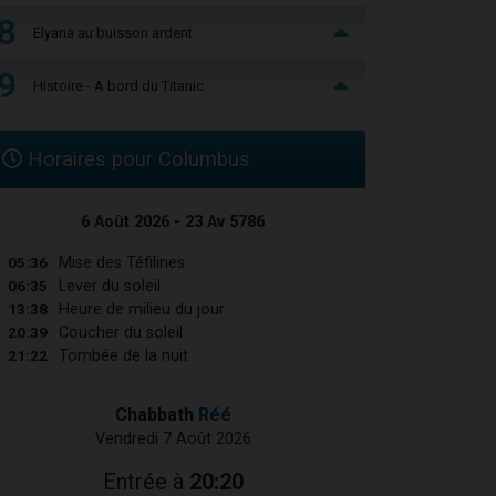
8
Elyana au buisson ardent
9
Histoire - A bord du Titanic
Horaires pour Columbus
6 Août 2026 - 23 Av 5786
05:36
Mise des Téfilines
06:35
Lever du soleil
13:38
Heure de milieu du jour
20:39
Coucher du soleil
21:22
Tombée de la nuit
Chabbath
Réé
Vendredi 7 Août 2026
Entrée à
20:20