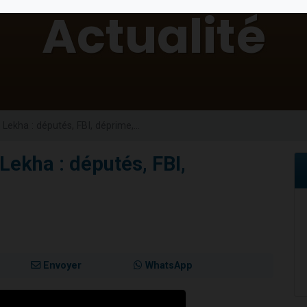
es viennent de faire un don pour 5 enfants déjà orphelins risquent de perdre
es viennent de faire un don pour Reloger Rivka, 6 enfants, victime de violences
 viennent de demander une bénédiction
49 places pour étudier en groupe sur Zoom
es viennent de faire un don pour Diane, 80 ans, dans un appartement insalub
Lekha : députés, FBI, déprime,...
Lekha : députés, FBI,
Envoyer
WhatsApp