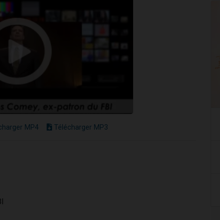
charger MP4
Télécharger MP3
BI