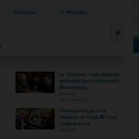
Envoyer
WhatsApp
s
La Téchouva : triple approche
h
philosophique, traditionnelle
(Rosenzweig,...
Actualité
Rav Lionel COHN
e
Plaidoyer fort pour les
étudiants en Torah 🏛️ Yossi
Taïeb, Knesset
Actualité