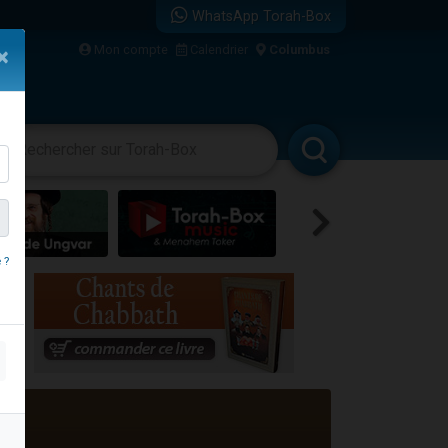
WhatsApp Torah-Box
Mon compte
Calendrier
Columbus
×
vertissements
Livres
Rabbanim
 ?
travers le temps