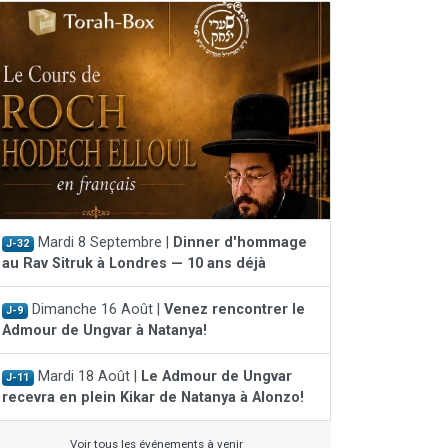
Mardi 8 Septembre |
Dinner d'hommage
J-32
au Rav Sitruk à Londres — 10 ans déjà
Dimanche 16 Août |
Venez rencontrer le
J-9
Admour de Ungvar à Natanya!
Mardi 18 Août |
Le Admour de Ungvar
J-11
recevra en plein Kikar de Natanya à Alonzo!
Voir tous les événements à venir