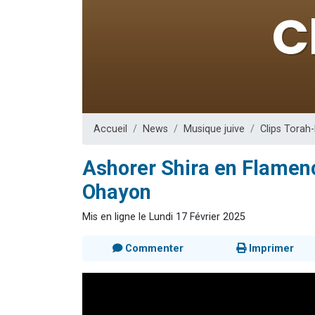
Nouvelle émis
61 personnes
Ariel vient 
Il reste 
Eva vient de
Accueil
News
Musique juive
Clips Torah
Ashorer Shira en Flamen
Ohayon
Mis en ligne le Lundi 17 Février 2025
Commenter
Imprimer