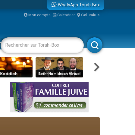
WhatsApp Torah-Box
Mon compte
Calendrier
Columbus
re
vertissements
Livres
Rabbanim