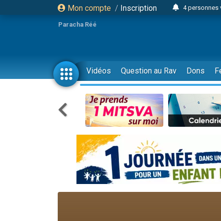
Mon compte
/
Inscription
4 personnes 
3 personnes 
Paracha Réé
Odaya vient 
3 personn
3 personn
Vidéos
Question au Rav
Dons
F
13 personnes
2 personnes 
30 perso
Il reste 
12 nouve
3 personnes 
2 personnes 
3 personnes 
2 nouvel
8 personn