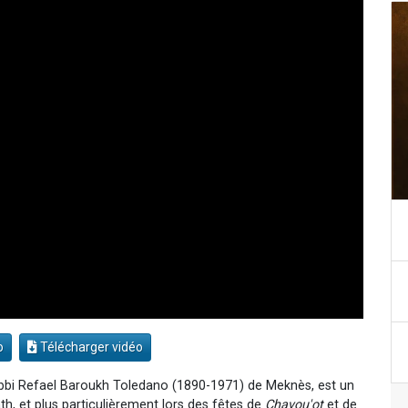
o
Télécharger vidéo
bbi Refael Baroukh Toledano (1890-1971) de Meknès, est un
h, et plus particulièrement lors des fêtes de
Chavou'ot
et de