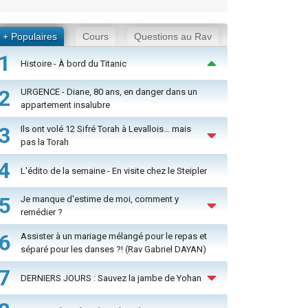
+ Populaires
Cours
Questions au Rav
1
Histoire - À bord du Titanic
2
URGENCE - Diane, 80 ans, en danger dans un
appartement insalubre
3
Ils ont volé 12 Sifré Torah à Levallois… mais
pas la Torah
4
L'édito de la semaine - En visite chez le Steipler
5
Je manque d'estime de moi, comment y
remédier ?
6
Assister à un mariage mélangé pour le repas et
séparé pour les danses ?! (Rav Gabriel DAYAN)
7
DERNIERS JOURS : Sauvez la jambe de Yohan