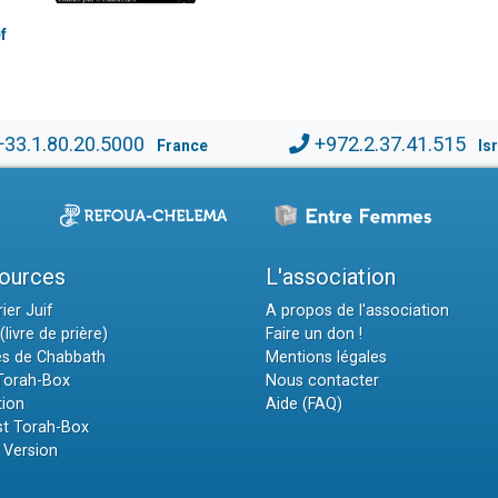
f
+33.1.80.20.5000
+972.2.37.41.515
France
Is
ources
L'association
ier Juif
A propos de l'association
(livre de prière)
Faire un don !
es de Chabbath
Mentions légales
 Torah-Box
Nous contacter
tion
Aide (FAQ)
t Torah-Box
 Version