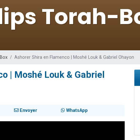
sion radio : Visions de grandeur n°104 : Le Chabbath et le Birkat Hamazone à 
 viennent de demander une bénédiction
de donner son Maasser
49 places pour étudier en groupe sur Zoom
 donner son Maasser
-Box
Ashorer Shira en Flamenco | Moshé Louk & Gabriel Ohayon
co | Moshé Louk & Gabriel
Envoyer
WhatsApp