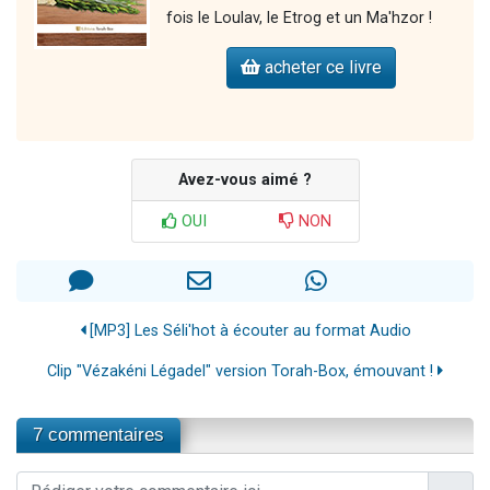
fois le Loulav, le Etrog et un Ma'hzor !
acheter ce livre
Avez-vous aimé ?
OUI
NON
[MP3] Les Séli'hot à écouter au format Audio
Clip "Vézakéni Légadel" version Torah-Box, émouvant !
7 commentaires