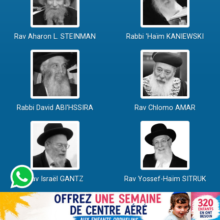
Rav Aharon L. STEINMAN
Rabbi 'Haïm KANIEWSKI
Rabbi David ABI'HSSIRA
Rav Chlomo AMAR
Rav Israël GANTZ
Rav Yossef-Haïm SITRUK