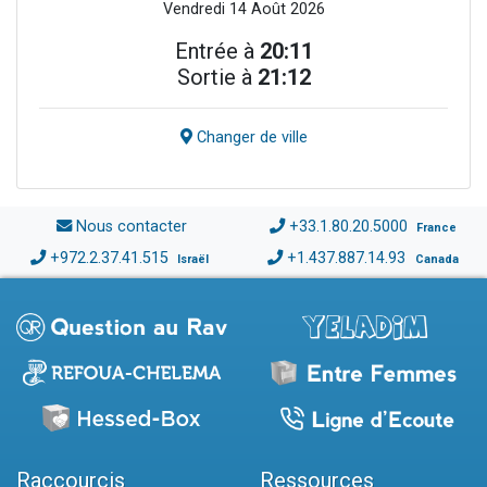
Vendredi 14 Août 2026
Entrée à
20:11
Sortie à
21:12
Changer de ville
Nous contacter
+33.1.80.20.5000
France
+972.2.37.41.515
+1.437.887.14.93
Israël
Canada
Raccourcis
Ressources