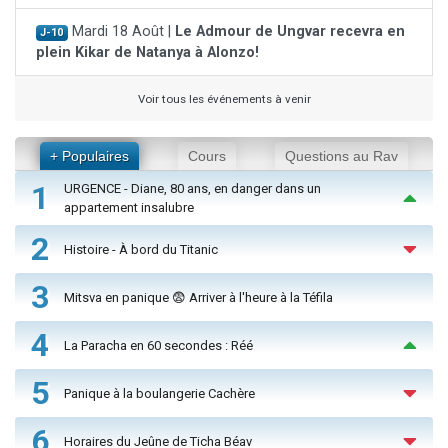
Mardi 18 Août |
Le Admour de Ungvar recevra en
J-10
plein Kikar de Natanya à Alonzo!
Voir tous les événements à venir
+ Populaires
Cours
Questions au Rav
1
URGENCE - Diane, 80 ans, en danger dans un
appartement insalubre
2
Histoire - À bord du Titanic
3
Mitsva en panique 😨 Arriver à l'heure à la Téfila
4
La Paracha en 60 secondes : Réé
5
Panique à la boulangerie Cachère
6
Horaires du Jeûne de Ticha Béav