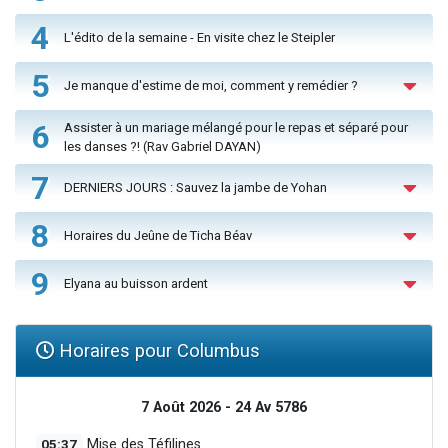
4
L'édito de la semaine - En visite chez le Steipler
5
Je manque d'estime de moi, comment y remédier ?
6
Assister à un mariage mélangé pour le repas et séparé pour
les danses ?! (Rav Gabriel DAYAN)
7
DERNIERS JOURS : Sauvez la jambe de Yohan
8
Horaires du Jeûne de Ticha Béav
9
Elyana au buisson ardent
Horaires pour Columbus
7 Août 2026 - 24 Av 5786
05:37
Mise des Téfilines