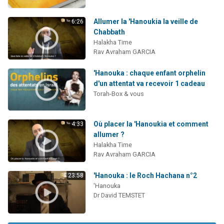
Allumer la 'Hanoukia la veille de
6:26
Chabbath
Halakha Time
Rav Avraham GARCIA
'Hanouka : chaque enfant orphelin
d'un attentat va recevoir 1 cadeau
Torah-Box & vous
Où placer la 'Hanoukia et comment
4:33
allumer ?
Halakha Time
Rav Avraham GARCIA
'Hanouka : le Roch Hachana n°2
23:58
'Hanouka
Dr David TEMSTET