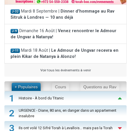
Mardi 8 Septembre |
Dinner d'hommage au Rav
J-32
Sitruk à Londres — 10 ans déjà
Dimanche 16 Août |
Venez rencontrer le Admour
J-9
de Ungvar à Natanya!
Mardi 18 Août |
Le Admour de Ungvar recevra en
J-11
plein Kikar de Natanya à Alonzo!
Voir tous les événements à venir
+ Populaires
Cours
Questions au Rav
1
Histoire - À bord du Titanic
2
URGENCE - Diane, 80 ans, en danger dans un appartement
insalubre
3
Ils ont volé 12 Sifré Torah à Levallois… mais pas la Torah