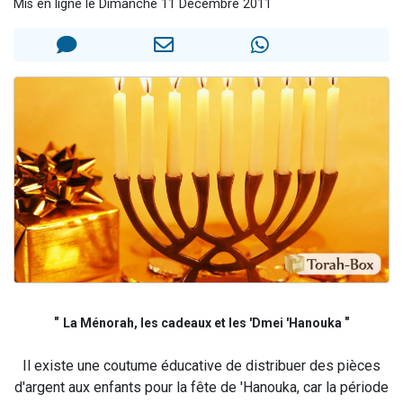
Mis en ligne le Dimanche 11 Décembre 2011
Nouvelle émission radio : Visions de grandeur n°104 : Le Chabbath et le Birkat Hamazone à travers le temps
61 personnes viennent de demander une bénédiction
Ariel vient de donner son Maasser
Il reste 49 places pour étudier en groupe sur Zoom
Eva vient de donner son Maasser
"
"
La Ménorah, les cadeaux et les 'Dmei 'Hanouka
Il existe une coutume éducative de distribuer des pièces
d'argent aux enfants pour la fête de 'Hanouka, car la période