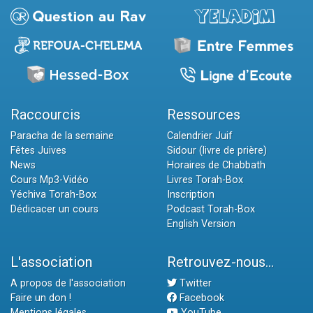
Raccourcis
Ressources
Paracha de la semaine
Calendrier Juif
Fêtes Juives
Sidour (livre de prière)
News
Horaires de Chabbath
Cours Mp3-Vidéo
Livres Torah-Box
Yéchiva Torah-Box
Inscription
Dédicacer un cours
Podcast Torah-Box
English Version
L'association
Retrouvez-nous...
A propos de l'association
Twitter
Faire un don !
Facebook
Mentions légales
YouTube