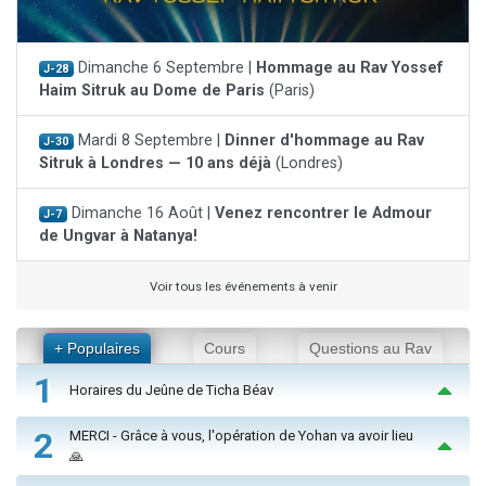
Dimanche 6 Septembre |
Hommage au Rav Yossef
J-28
Haim Sitruk au Dome de Paris
(Paris)
Mardi 8 Septembre |
Dinner d'hommage au Rav
J-30
Sitruk à Londres — 10 ans déjà
(Londres)
Dimanche 16 Août |
Venez rencontrer le Admour
J-7
de Ungvar à Natanya!
Voir tous les événements à venir
+ Populaires
Cours
Questions au Rav
1
Horaires du Jeûne de Ticha Béav
2
MERCI - Grâce à vous, l'opération de Yohan va avoir lieu
🙏