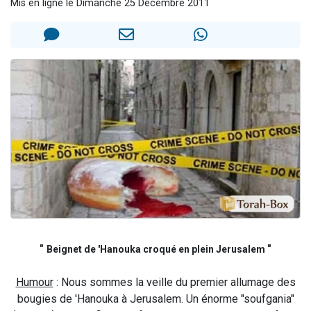
Mis en ligne le Dimanche 25 Décembre 2011
17 personnes viennent de demander une bénédiction
4 personnes viennent de nous rejoindre sur WhatsApp
Il reste 49 places pour étudier en groupe sur Zoom
Eva vient de donner son Maasser
Eli vient de donner son Maasser
"
"
Beignet de 'Hanouka croqué en plein Jerusalem
Humour
: Nous sommes la veille du premier allumage des
bougies de 'Hanouka à Jerusalem. Un énorme "soufgania"