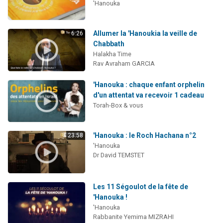
'Hanouka
Allumer la 'Hanoukia la veille de
6:26
Chabbath
Halakha Time
Rav Avraham GARCIA
'Hanouka : chaque enfant orphelin
d'un attentat va recevoir 1 cadeau
Torah-Box & vous
'Hanouka : le Roch Hachana n°2
23:58
'Hanouka
Dr David TEMSTET
Les 11 Ségoulot de la fête de
'Hanouka !
'Hanouka
Rabbanite Yemima MIZRAHI