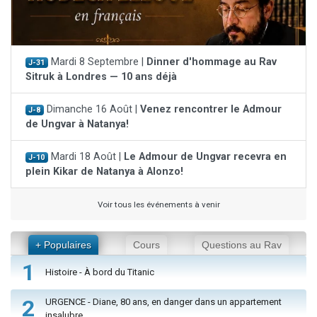
Mardi 8 Septembre |
Dinner d'hommage au Rav
J-31
Sitruk à Londres — 10 ans déjà
Dimanche 16 Août |
Venez rencontrer le Admour
J-8
de Ungvar à Natanya!
Mardi 18 Août |
Le Admour de Ungvar recevra en
J-10
plein Kikar de Natanya à Alonzo!
Voir tous les événements à venir
+ Populaires
Cours
Questions au Rav
1
Histoire - À bord du Titanic
2
URGENCE - Diane, 80 ans, en danger dans un appartement
insalubre