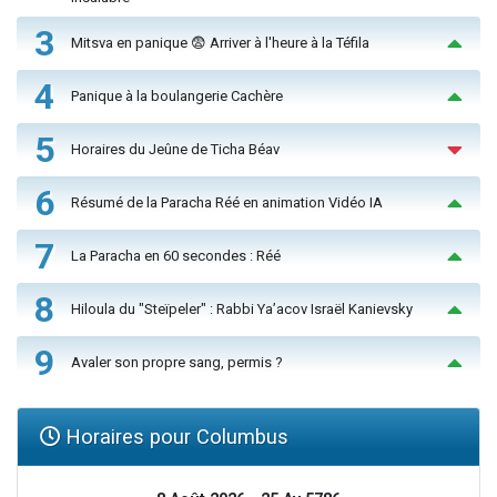
3
Mitsva en panique 😨 Arriver à l'heure à la Téfila
4
Panique à la boulangerie Cachère
5
Horaires du Jeûne de Ticha Béav
6
Résumé de la Paracha Réé en animation Vidéo IA
7
La Paracha en 60 secondes : Réé
8
Hiloula du "Steïpeler" : Rabbi Ya’acov Israël Kanievsky
9
Avaler son propre sang, permis ?
Horaires pour Columbus