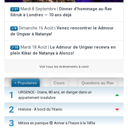
Mardi 8 Septembre |
Dinner d'hommage au Rav
J-31
Sitruk à Londres — 10 ans déjà
Dimanche 16 Août |
Venez rencontrer le Admour
J-8
de Ungvar à Natanya!
Mardi 18 Août |
Le Admour de Ungvar recevra en
J-10
plein Kikar de Natanya à Alonzo!
Voir tous les événements à venir
+ Populaires
Cours
Questions au Rav
1
URGENCE - Diane, 80 ans, en danger dans un
appartement insalubre
2
Histoire - À bord du Titanic
3
Mitsva en panique 😨 Arriver à l'heure à la Téfila