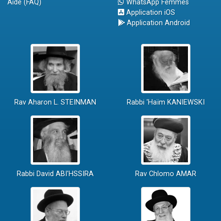
Aide (FAQ)
WhatsApp Femmes
Application iOS
Application Android
Rav Aharon L. STEINMAN
Rabbi 'Haïm KANIEWSKI
Rabbi David ABI'HSSIRA
Rav Chlomo AMAR