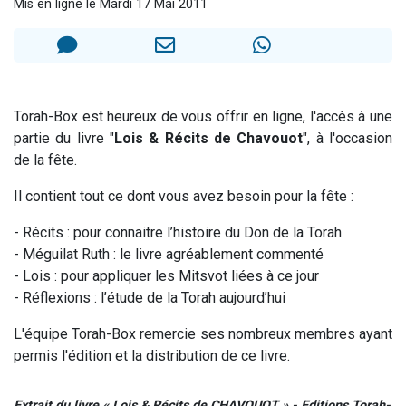
Mis en ligne le Mardi 17 Mai 2011
13 personnes viennent de demander une bénédiction
30 personnes viennent de faire un don pour Sauvez la jambe de Yohan
Il reste 49 places pour étudier en groupe sur Zoom
12 nouvelles musiques dans Torah-Box Music
Torah-Box est heureux de vous offrir en ligne, l'accès à une
29 personnes viennent de demander une bénédiction
partie du livre "
Lois & Récits de Chavouot
", à l'occasion
de la fête.
Il contient tout ce dont vous avez besoin pour la fête :
- Récits : pour connaitre l’histoire du Don de la Torah
-
Méguilat
Ruth
: le livre agréablement commenté
- Lois : pour appliquer les Mitsvot liées à ce jour
- Réflexions : l’étude de la Torah aujourd’hui
L'équipe Torah-Box remercie ses nombreux membres ayant
permis l'édition et la distribution de ce livre.
Extrait du livre « Lois & Récits de CHAVOUOT » - Editions Torah-