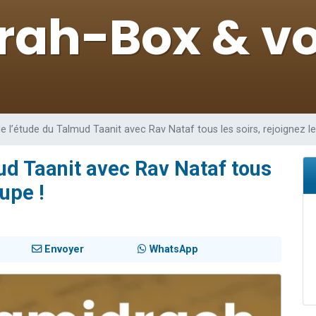
49 places pour étudier en groupe sur Zoom
viennent de nous rejoindre sur WhatsApp
viennent de nous rejoindre sur WhatsApp
les musiques dans Torah-Box Music
viennent de nous rejoindre sur WhatsApp
e l’étude du Talmud Taanit avec Rav Nataf tous les soirs, rejoignez le
ud Taanit avec Rav Nataf tous
oupe !
Envoyer
WhatsApp