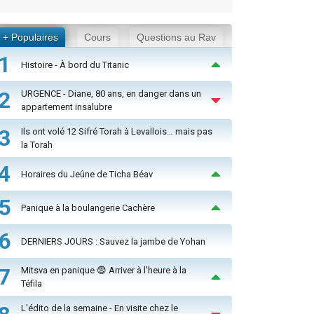
+ Populaires
Cours
Questions au Rav
1
Histoire - À bord du Titanic
2
URGENCE - Diane, 80 ans, en danger dans un
appartement insalubre
3
Ils ont volé 12 Sifré Torah à Levallois… mais pas
la Torah
4
Horaires du Jeûne de Ticha Béav
5
Panique à la boulangerie Cachère
6
DERNIERS JOURS : Sauvez la jambe de Yohan
7
Mitsva en panique 😨 Arriver à l'heure à la
Téfila
L'édito de la semaine - En visite chez le