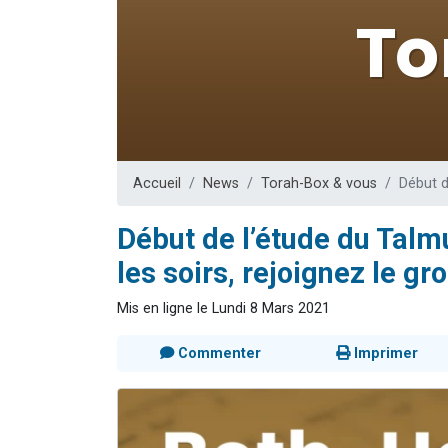
Il reste 
3 personnes 
2 personnes 
2 nouvel
6 personnes 
Accueil
News
Torah-Box & vous
Début d
Début de l’étude du Talm
les soirs, rejoignez le gr
Mis en ligne le Lundi 8 Mars 2021
Commenter
Imprimer