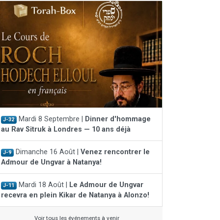
Mardi 8 Septembre |
Dinner d'hommage
J-32
au Rav Sitruk à Londres — 10 ans déjà
Dimanche 16 Août |
Venez rencontrer le
J-9
Admour de Ungvar à Natanya!
Mardi 18 Août |
Le Admour de Ungvar
J-11
recevra en plein Kikar de Natanya à Alonzo!
Voir tous les événements à venir