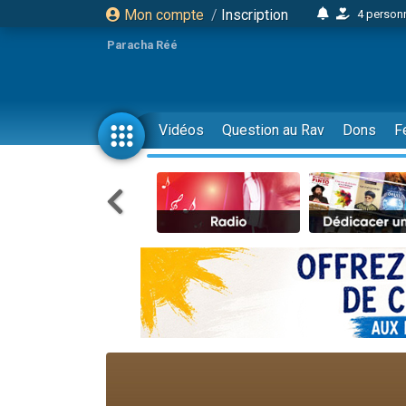
Mon compte
/
Inscription
4 personn
2 personn
Paracha Réé
17 personnes
4 personnes 
Il reste 
Vidéos
Question au Rav
Dons
F
23 person
Eva vient de
4 personnes 
3 personnes 
3 personn
Odaya vient 
2 personnes 
13 personnes
12 nouve
30 perso