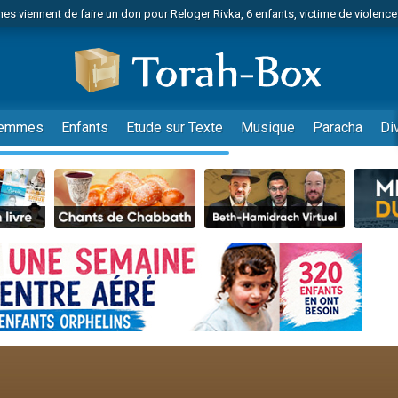
es viennent de faire un don pour Reloger Rivka, 6 enfants, victime de violences
es viennent de faire un don pour 1 Journée de Vacances Pour les Enfants
 viennent de demander une bénédiction
viennent de nous rejoindre sur WhatsApp
49 places pour étudier en groupe sur Zoom
emmes
Enfants
Etude sur Texte
Musique
Paracha
Di
nes viennent de faire un don pour Diane, 80 ans, dans un appartement insalu
 donner son Maasser
viennent de nous rejoindre sur WhatsApp
viennent de nous rejoindre sur WhatsApp
es viennent de faire un don pour 5 jours de vacances aux Orphelins
de donner son Maasser
viennent de nous rejoindre sur WhatsApp
 viennent de demander une bénédiction
lles musiques dans Torah-Box Music
nnes viennent de faire un don pour Sauvez la jambe de Yohan