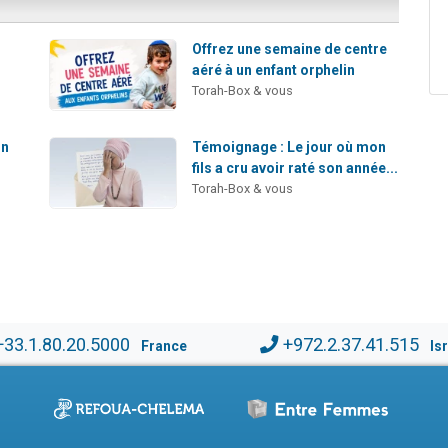
Offrez une semaine de centre
s
aéré à un enfant orphelin
Torah-Box & vous
Un
Témoignage : Le jour où mon
fils a cru avoir raté son année...
Torah-Box & vous
+33.1.80.20.5000
+972.2.37.41.515
France
Is