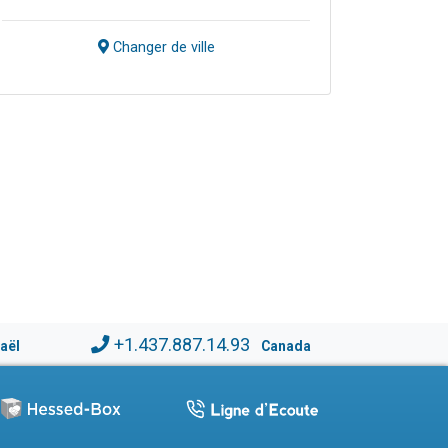
Changer de ville
+1.437.887.14.93
raël
Canada