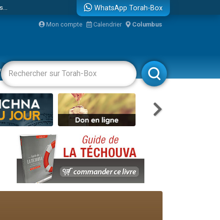
...
WhatsApp Torah-Box
Mon compte
Calendrier
Columbus
vertissements
Livres
Rabbanim
bre