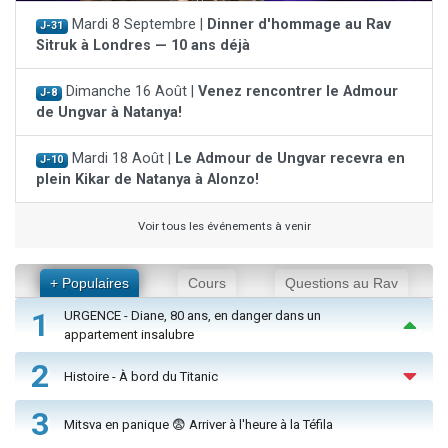
Mardi 8 Septembre |
Dinner d'hommage au Rav
J-31
Sitruk à Londres — 10 ans déjà
Dimanche 16 Août |
Venez rencontrer le Admour
J-8
de Ungvar à Natanya!
Mardi 18 Août |
Le Admour de Ungvar recevra en
J-10
plein Kikar de Natanya à Alonzo!
Voir tous les événements à venir
+ Populaires
Cours
Questions au Rav
1
URGENCE - Diane, 80 ans, en danger dans un
appartement insalubre
2
Histoire - À bord du Titanic
3
Mitsva en panique 😨 Arriver à l'heure à la Téfila