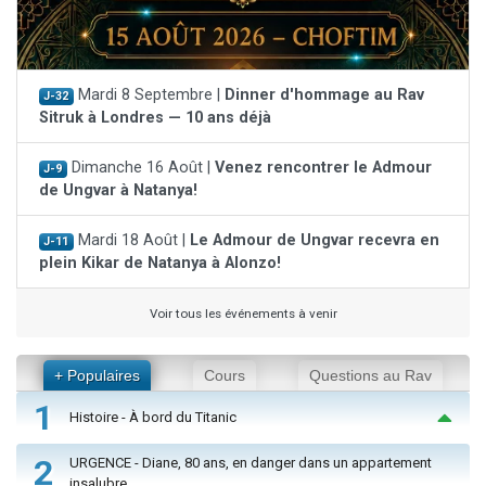
Mardi 8 Septembre |
Dinner d'hommage au Rav
J-32
Sitruk à Londres — 10 ans déjà
Dimanche 16 Août |
Venez rencontrer le Admour
J-9
de Ungvar à Natanya!
Mardi 18 Août |
Le Admour de Ungvar recevra en
J-11
plein Kikar de Natanya à Alonzo!
Voir tous les événements à venir
+ Populaires
Cours
Questions au Rav
1
Histoire - À bord du Titanic
2
URGENCE - Diane, 80 ans, en danger dans un appartement
insalubre