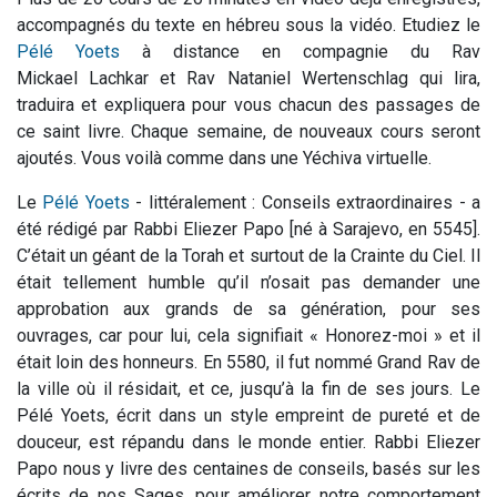
accompagnés du texte en hébreu sous la vidéo. Etudiez le
Pélé Yoets
à distance en compagnie du Rav
Mickael Lachkar et Rav Nataniel Wertenschlag qui lira,
traduira et expliquera pour vous chacun des passages de
ce saint livre. Chaque semaine, de nouveaux cours seront
ajoutés. Vous voilà comme dans une Yéchiva virtuelle.
Le
Pélé Yoets
- littéralement : Conseils extraordinaires - a
été rédigé par Rabbi Eliezer Papo [né à Sarajevo, en 5545].
C’était un géant de la Torah et surtout de la Crainte du Ciel. Il
était tellement humble qu’il n’osait pas demander une
approbation aux grands de sa génération, pour ses
ouvrages, car pour lui, cela signifiait « Honorez-moi » et il
était loin des honneurs. En 5580, il fut nommé Grand Rav de
la ville où il résidait, et ce, jusqu’à la fin de ses jours. Le
Pélé Yoets, écrit dans un style empreint de pureté et de
douceur, est répandu dans le monde entier. Rabbi Eliezer
Papo nous y livre des centaines de conseils, basés sur les
écrits de nos Sages, pour améliorer notre comportement