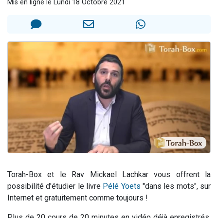
Mis en ligne le Lundi 18 Octobre 2021
Nouvelle émission radio : Visions de grandeur n°104 : Le Chabbath et le Birkat Hamazone à travers le temps
61 personnes viennent de demander une bénédiction
Ariel vient de donner son Maasser
Il reste 49 places pour étudier en groupe sur Zoom
Eva vient de donner son Maasser
Torah-Box et le Rav Mickael Lachkar vous offrent la
possibilité d'étudier le livre
Pélé Yoets
"dans les mots", sur
Internet et gratuitement comme toujours !
Plus de 20 cours de 20 minutes en vidéo déjà enregistrés,