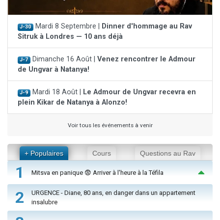
Mardi 8 Septembre |
Dinner d'hommage au Rav
J-30
Sitruk à Londres — 10 ans déjà
Dimanche 16 Août |
Venez rencontrer le Admour
J-7
de Ungvar à Natanya!
Mardi 18 Août |
Le Admour de Ungvar recevra en
J-9
plein Kikar de Natanya à Alonzo!
Voir tous les événements à venir
+ Populaires
Cours
Questions au Rav
1
Mitsva en panique 😨 Arriver à l'heure à la Téfila
2
URGENCE - Diane, 80 ans, en danger dans un appartement
insalubre