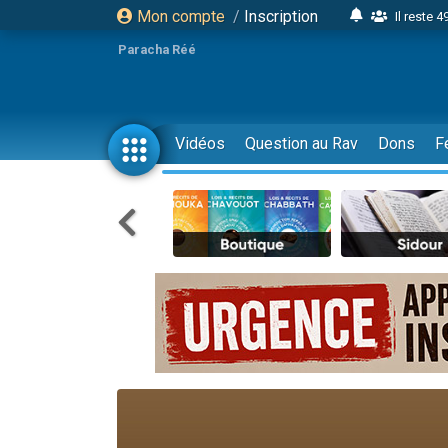
Mon compte
/
Inscription
Il reste 
16 person
Paracha Réé
2 personnes 
6 personnes 
4 personn
Vidéos
Question au Rav
Dons
F
2 personn
17 personnes
4 personnes 
Il reste 
Eva vient de
4 personnes 
3 personnes 
Odaya vient 
3 personn
2 personnes 