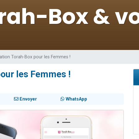
 viennent de demander une bénédiction
nnes viennent de faire un don pour Sauvez la jambe de Yohan
49 places pour étudier en groupe sur Zoom
lles musiques dans Torah-Box Music
 viennent de demander une bénédiction
cation Torah-Box pour les Femmes !
pour les Femmes !
Envoyer
WhatsApp