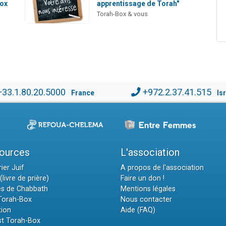
Box
apprentissage de Torah"
Torah-Box & vous
+33.1.80.20.5000
+972.2.37.41.515
France
Is
ources
L'association
ier Juif
A propos de l'association
(livre de prière)
Faire un don !
es de Chabbath
Mentions légales
 Torah-Box
Nous contacter
tion
Aide (FAQ)
t Torah-Box