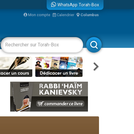
WhatsApp Torah-Box
bre
Mon compte
Calendrier
Columbus
...
vertissements
Livres
Rabbanim