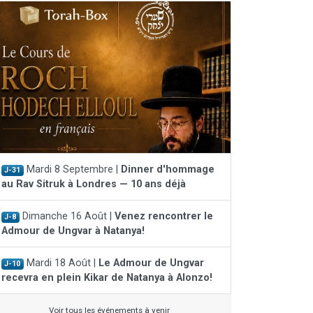
Mardi 8 Septembre |
Dinner d'hommage
J-31
au Rav Sitruk à Londres — 10 ans déjà
Dimanche 16 Août |
Venez rencontrer le
J-8
Admour de Ungvar à Natanya!
Mardi 18 Août |
Le Admour de Ungvar
J-10
recevra en plein Kikar de Natanya à Alonzo!
Voir tous les événements à venir