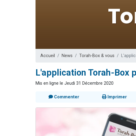
13 personnes
30 perso
Il reste 
12 nouve
29 personnes
Accueil
News
Torah-Box & vous
L'appli
L'application Torah-Box 
Mis en ligne le Jeudi 31 Décembre 2020
Commenter
Imprimer