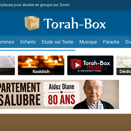
49 places pour étudier en groupe sur Zoom
nes viennent de faire un don pour Diane, 80 ans, dans un appartement insalu
viennent de nous rejoindre sur WhatsApp
viennent de nous rejoindre sur WhatsApp
es viennent de faire un don pour Reloger Rivka, 6 enfants, victime de violences
emmes
Enfants
Etude sur Texte
Musique
Paracha
Di
es viennent de faire un don pour 1 Journée de Vacances Pour les Enfants
 viennent de demander une bénédiction
viennent de nous rejoindre sur WhatsApp
49 places pour étudier en groupe sur Zoom
 donner son Maasser
viennent de nous rejoindre sur WhatsApp
viennent de nous rejoindre sur WhatsApp
de donner son Maasser
es viennent de faire un don pour 5 jours de vacances aux Orphelins
viennent de nous rejoindre sur WhatsApp