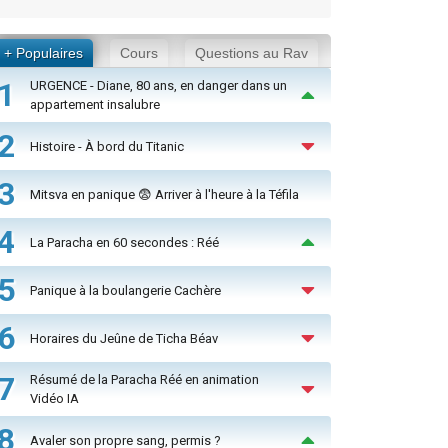
+ Populaires
Cours
Questions au Rav
1
URGENCE - Diane, 80 ans, en danger dans un
appartement insalubre
2
Histoire - À bord du Titanic
3
Mitsva en panique 😨 Arriver à l'heure à la Téfila
4
La Paracha en 60 secondes : Réé
5
Panique à la boulangerie Cachère
6
Horaires du Jeûne de Ticha Béav
7
Résumé de la Paracha Réé en animation
Vidéo IA
8
Avaler son propre sang, permis ?