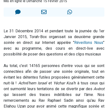
Mis en ligne le Dimanche 15 Février 2015
30 personnes viennent de faire un don pour Sauvez la jambe de Yohan
Il reste 49 places pour étudier en groupe sur Zoom
12 nouvelles musiques dans Torah-Box Music
29 personnes viennent de demander une bénédiction
Le 31 Décembre 2014 et pendant toute la journée du 1er
Il reste 49 places pour étudier en groupe sur Zoom
Janvier 2015, Torah-Box organisait sa deuxième grande
soirée en direct sur Internet appelée "
Réveillons Nous
"
avec au programme, des cours en direct-live avec
possibilité de poser des questions et des clips musicaux
Au total, c'est 14165 personnes d'entre vous qui se sont
connectées afin de passer une soirée originale, tout en
évitant les détentes futiles proposées généralement cette
nuit-là !
Achré'hem Israel
et
Yéchar Koa'h
à tous ceux qui
ont surmonté leurs tentations de se divertir par des
Avérot
qui laissent des traces indélibiles sur l'âme. Nos
remerciements au Rav Raphael Sadin ainsi qu'au Rav
Eliahou Uzan pour avoir animé cette magnifique soirée et