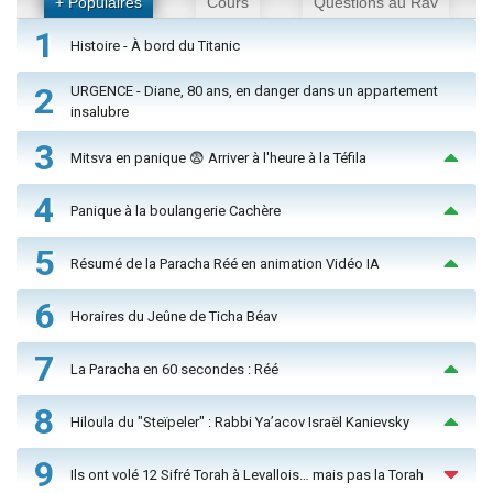
+ Populaires
Cours
Questions au Rav
1
Histoire - À bord du Titanic
2
URGENCE - Diane, 80 ans, en danger dans un appartement
insalubre
3
Mitsva en panique 😨 Arriver à l'heure à la Téfila
4
Panique à la boulangerie Cachère
5
Résumé de la Paracha Réé en animation Vidéo IA
6
Horaires du Jeûne de Ticha Béav
7
La Paracha en 60 secondes : Réé
8
Hiloula du "Steïpeler" : Rabbi Ya’acov Israël Kanievsky
9
Ils ont volé 12 Sifré Torah à Levallois… mais pas la Torah