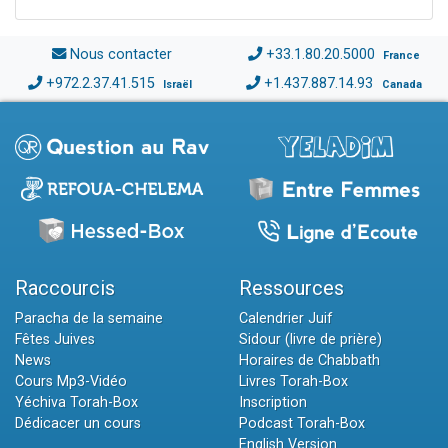
Nous contacter
+33.1.80.20.5000
France
+972.2.37.41.515
+1.437.887.14.93
Israël
Canada
Raccourcis
Ressources
Paracha de la semaine
Calendrier Juif
Fêtes Juives
Sidour (livre de prière)
News
Horaires de Chabbath
Cours Mp3-Vidéo
Livres Torah-Box
Yéchiva Torah-Box
Inscription
Dédicacer un cours
Podcast Torah-Box
English Version