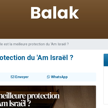
viennent de nous rejoindre sur WhatsApp
les musiques dans Torah-Box Music
es viennent de faire un don pour Tsédaka : pauvres d'Israel
sion radio : Visions de grandeur n°104 : Le Chabbath et le Birkat Hamazone à 
viennent de nous rejoindre sur WhatsApp
le est la meilleure protection du 'Am Israël ?
otection du 'Am Israël ?
Envoyer
WhatsApp