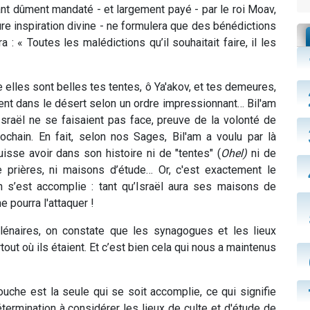
tant dûment mandaté - et largement payé - par le roi Moav,
ure inspiration divine - ne formulera que des bénédictions
a : « Toutes les malédictions qu’il souhaitait faire, il les
 elles sont belles tes tentes, ô Ya'akov, et tes demeures,
ient dans le désert selon un ordre impressionnant… Bil'am
Israël ne se faisaient pas face, preuve de la volonté de
ochain. En fait, selon nos Sages, Bil'am a voulu par là
uisse avoir dans son histoire ni de "tentes" (
Ohel)
ni de
e prières, ni maisons d’étude… Or, c'est exactement le
on s’est accomplie : tant qu’Israël aura ses maisons de
 pourra l'attaquer !
llénaires, on constate que les synagogues et les lieux
rtout où ils étaient. Et c’est bien cela qui nous a maintenus
uche est la seule qui se soit accomplie, ce qui signifie
termination à considérer les lieux de culte et d'étude de