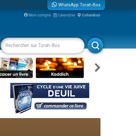
WhatsApp Torah-Box
Mon compte
Calendrier
Columbus
bre
racha
Divertissements
Livres
Rabbanim