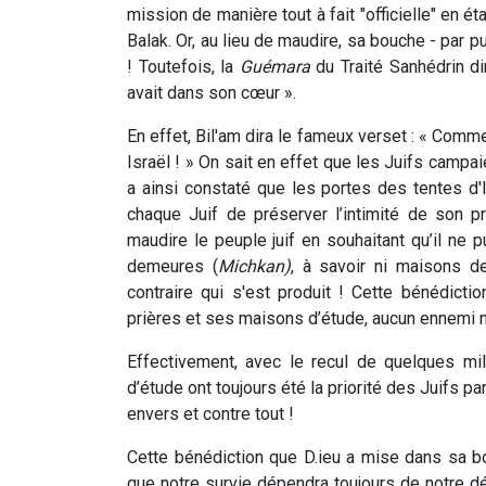
mission de manière tout à fait "officielle" en é
Balak. Or, au lieu de maudire, sa bouche - par p
! Toutefois, la
Guémara
du Traité Sanhédrin dir
avait dans son cœur ».
En effet, Bil'am dira le fameux verset : « Comme
Israël ! » On sait en effet que les Juifs campa
a ainsi constaté que les portes des tentes d'
chaque Juif de préserver l’intimité de son pr
maudire le peuple juif en souhaitant qu’il ne p
demeures (
Michkan)
, à savoir ni maisons d
contraire qui s'est produit ! Cette bénédicti
prières et ses maisons d’étude, aucun ennemi ne
Effectivement, avec le recul de quelques mi
d’étude ont toujours été la priorité des Juifs pa
envers et contre tout !
Cette bénédiction que D.ieu a mise dans sa bo
que notre survie dépendra toujours de notre dé