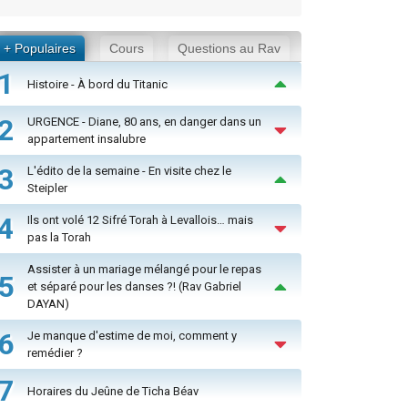
+ Populaires
Cours
Questions au Rav
1
Histoire - À bord du Titanic
2
URGENCE - Diane, 80 ans, en danger dans un
appartement insalubre
3
L'édito de la semaine - En visite chez le
Steipler
4
Ils ont volé 12 Sifré Torah à Levallois… mais
pas la Torah
Assister à un mariage mélangé pour le repas
5
et séparé pour les danses ?! (Rav Gabriel
DAYAN)
6
Je manque d'estime de moi, comment y
remédier ?
7
Horaires du Jeûne de Ticha Béav