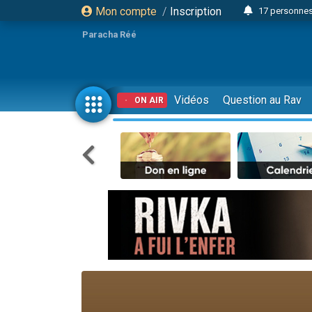
Mon compte
/
Inscription
17 personnes
Il reste 
Paracha Réé
23 person
Eva vient de
4 personnes 
Vidéos
Question au Rav
ON AIR
3 personnes 
Odaya vient 
3 personn
2 personnes 
13 personnes
Il reste 
30 perso
12 nouve
3 personnes 
2 personnes 