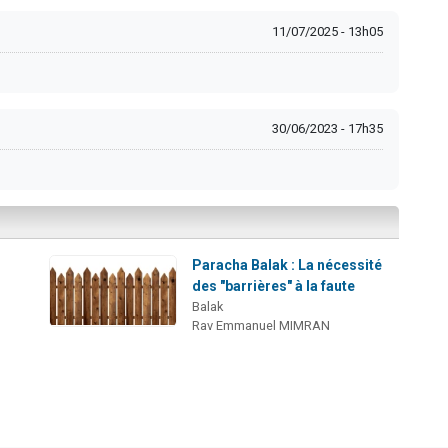
11/07/2025 - 13h05
30/06/2023 - 17h35
Paracha Balak : La nécessité
des "barrières" à la faute
Balak
Rav Emmanuel MIMRAN