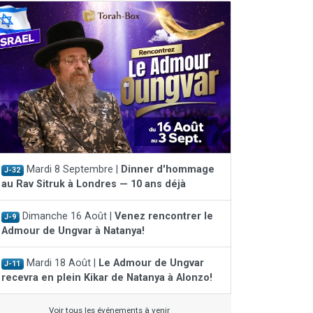
Mardi 8 Septembre |
Dinner d'hommage
J-32
au Rav Sitruk à Londres — 10 ans déjà
Dimanche 16 Août |
Venez rencontrer le
J-9
Admour de Ungvar à Natanya!
Mardi 18 Août |
Le Admour de Ungvar
J-11
recevra en plein Kikar de Natanya à Alonzo!
Voir tous les événements à venir