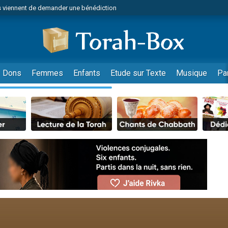
 viennent de demander une bénédiction
49 places pour étudier en groupe sur Zoom
nes viennent de faire un don pour Diane, 80 ans, dans un appartement insalu
 donner son Maasser
viennent de nous rejoindre sur WhatsApp
Dons
Femmes
Enfants
Etude sur Texte
Musique
Pa
viennent de nous rejoindre sur WhatsApp
de donner son Maasser
es viennent de faire un don pour 5 jours de vacances aux Orphelins
viennent de nous rejoindre sur WhatsApp
 viennent de demander une bénédiction
49 places pour étudier en groupe sur Zoom
nnes viennent de faire un don pour Sauvez la jambe de Yohan
lles musiques dans Torah-Box Music
viennent de nous rejoindre sur WhatsApp
viennent de nous rejoindre sur WhatsApp