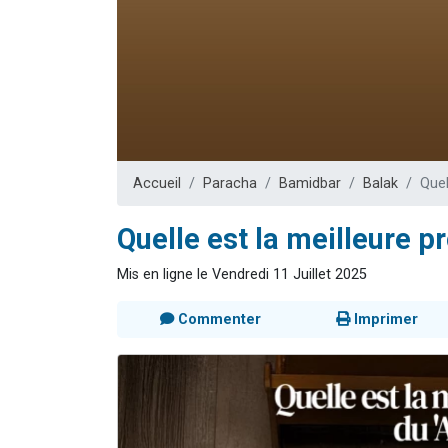
3 personnes 
2 nouvel
8 personn
Nouvelle émis
4 personnes 
Accueil
Paracha
Bamidbar
Balak
Quel
Quelle est la meilleure pr
Mis en ligne le Vendredi 11 Juillet 2025
Commenter
Imprimer