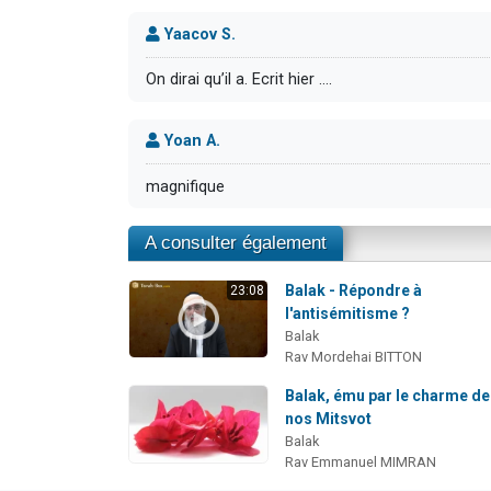
Yaacov S.
On dirai qu’il a. Ecrit hier ….
Yoan A.
magnifique
A consulter également
Balak - Répondre à
23:08
l'antisémitisme ?
Balak
Rav Mordehai BITTON
Balak, ému par le charme de
nos Mitsvot
Balak
Rav Emmanuel MIMRAN