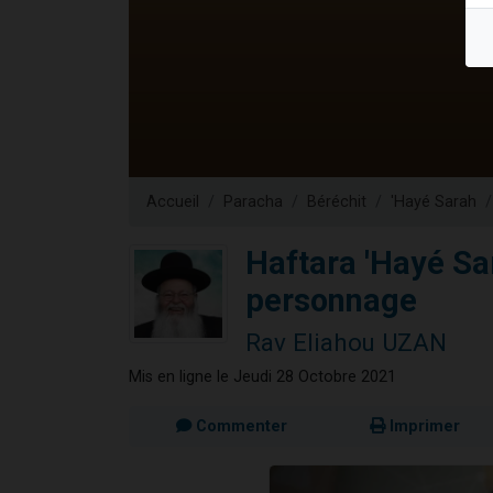
Il reste 
3 personnes 
2 personnes 
2 nouvel
6 personnes 
Accueil
Paracha
Béréchit
'Hayé Sarah
Haftara 'Hayé Sa
personnage
Rav Eliahou UZAN
Mis en ligne le Jeudi 28 Octobre 2021
Commenter
Imprimer