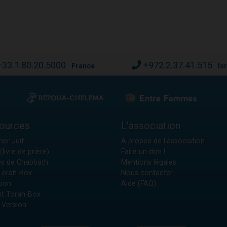
+33.1.80.20.5000
+972.2.37.41.515
France
Is
ources
L'association
ier Juif
A propos de l'association
(livre de prière)
Faire un don !
es de Chabbath
Mentions légales
 Torah-Box
Nous contacter
tion
Aide (FAQ)
t Torah-Box
 Version