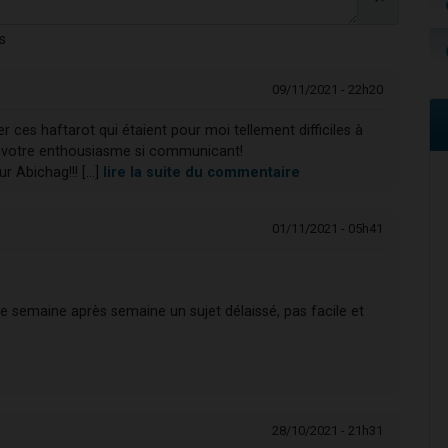
s
09/11/2021 - 22h20
 ces haftarot qui étaient pour moi tellement difficiles à
de votre enthousiasme si communicant!
Abichag!!! [...]
lire la suite du commentaire
01/11/2021 - 05h41
re semaine après semaine un sujet délaissé, pas facile et
28/10/2021 - 21h31