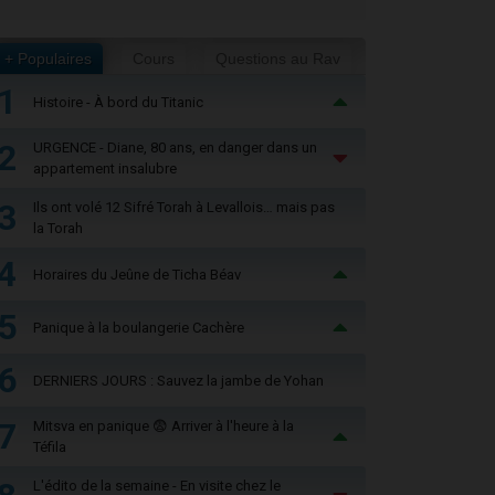
+ Populaires
Cours
Questions au Rav
1
Histoire - À bord du Titanic
2
URGENCE - Diane, 80 ans, en danger dans un
appartement insalubre
3
Ils ont volé 12 Sifré Torah à Levallois… mais pas
la Torah
4
Horaires du Jeûne de Ticha Béav
5
Panique à la boulangerie Cachère
6
DERNIERS JOURS : Sauvez la jambe de Yohan
7
Mitsva en panique 😨 Arriver à l'heure à la
Téfila
L'édito de la semaine - En visite chez le