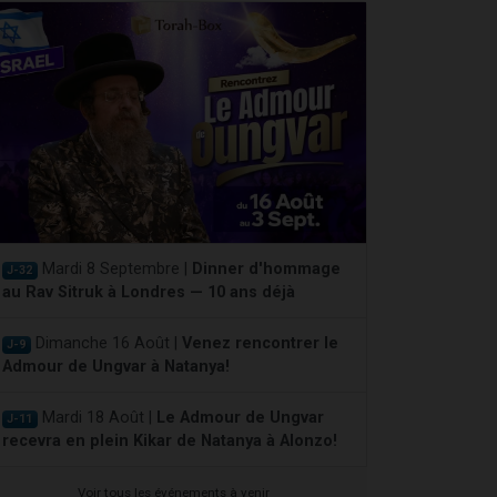
Mardi 8 Septembre |
Dinner d'hommage
J-32
au Rav Sitruk à Londres — 10 ans déjà
Dimanche 16 Août |
Venez rencontrer le
J-9
Admour de Ungvar à Natanya!
Mardi 18 Août |
Le Admour de Ungvar
J-11
recevra en plein Kikar de Natanya à Alonzo!
Voir tous les événements à venir