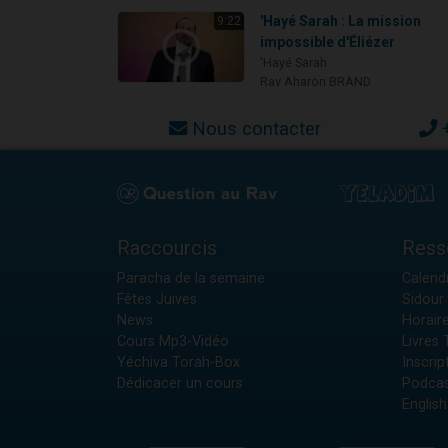
'Hayé Sarah : La mission
9:22
impossible d'Éliézer
'Hayé Sarah
Rav Aharon BRAND
Nous contacter
Raccourcis
Ress
Paracha de la semaine
Calendr
Fêtes Juives
Sidour 
News
Horair
Cours Mp3-Vidéo
Livres
Yéchiva Torah-Box
Inscrip
Dédicacer un cours
Podcas
English