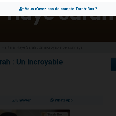
49 places pour étudier en groupe sur Zoom
Vous n'avez pas de compte Torah-Box ?
viennent de nous rejoindre sur WhatsApp
viennent de nous rejoindre sur WhatsApp
les musiques dans Torah-Box Music
viennent de nous rejoindre sur WhatsApp
Haftara 'Hayé Sarah : Un incroyable personnage
rah : Un incroyable
Envoyer
WhatsApp