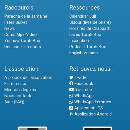
Raccourcis
Ressources
Paracha de la semaine
Calendrier Juif
Fêtes Juives
Sidour (livre de prière)
News
Horaires de Chabbath
Cours Mp3-Vidéo
Livres Torah-Box
Yéchiva Torah-Box
Inscription
Dédicacer un cours
Podcast Torah-Box
English Version
L'association
Retrouvez-nous...
A propos de l'association
Twitter
Faire un don !
Facebook
Mentions légales
YouTube
Nous contacter
WhatsApp
Aide (FAQ)
WhatsApp Femmes
Application iOS
Application Android