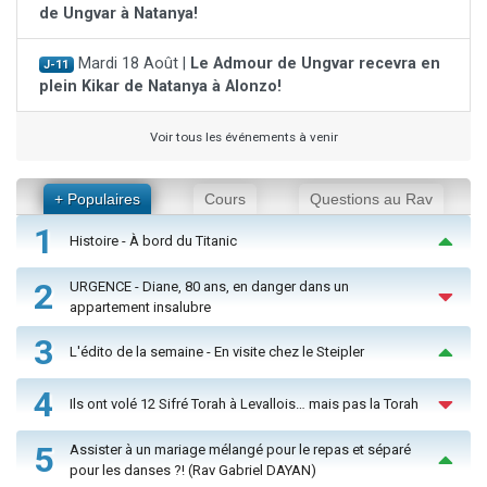
de Ungvar à Natanya!
Mardi 18 Août |
Le Admour de Ungvar recevra en
J-11
plein Kikar de Natanya à Alonzo!
Voir tous les événements à venir
+ Populaires
Cours
Questions au Rav
1
Histoire - À bord du Titanic
2
URGENCE - Diane, 80 ans, en danger dans un
appartement insalubre
3
L'édito de la semaine - En visite chez le Steipler
4
Ils ont volé 12 Sifré Torah à Levallois… mais pas la Torah
5
Assister à un mariage mélangé pour le repas et séparé
pour les danses ?! (Rav Gabriel DAYAN)