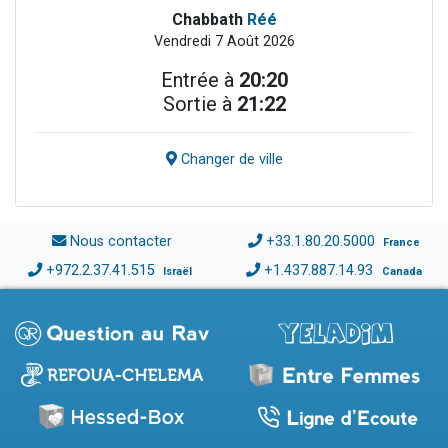
Chabbath
Réé
Vendredi 7 Août 2026
Entrée à
20:20
Sortie à
21:22
Changer de ville
Nous contacter
+33.1.80.20.5000
France
+972.2.37.41.515
+1.437.887.14.93
Israël
Canada