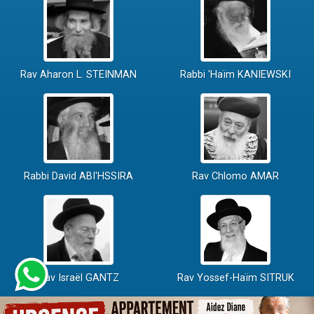
Rav Aharon L. STEINMAN
Rabbi 'Haïm KANIEWSKI
Rabbi David ABI'HSSIRA
Rav Chlomo AMAR
Rav Israël GANTZ
Rav Yossef-Haïm SITRUK