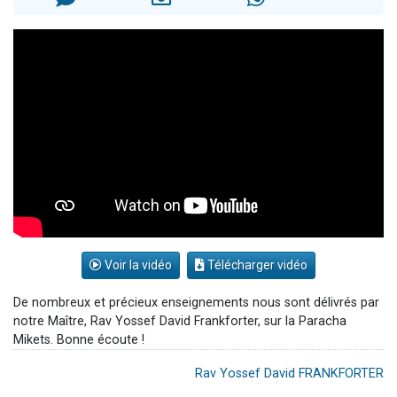
2 personnes viennent de nous rejoindre sur WhatsApp
2 nouvelles musiques dans Torah-Box Music
3 personnes viennent de nous rejoindre sur WhatsApp
8 personnes viennent de faire un don pour Tsédaka : pauvres d'Israel
2 personnes viennent de faire un don pour 1 Journée de Vacances Pour les Enfants
Voir la vidéo
Télécharger vidéo
De nombreux et précieux enseignements nous sont délivrés par
notre Maître, Rav Yossef David Frankforter, sur la Paracha
Mikets. Bonne écoute !
Rav Yossef David FRANKFORTER