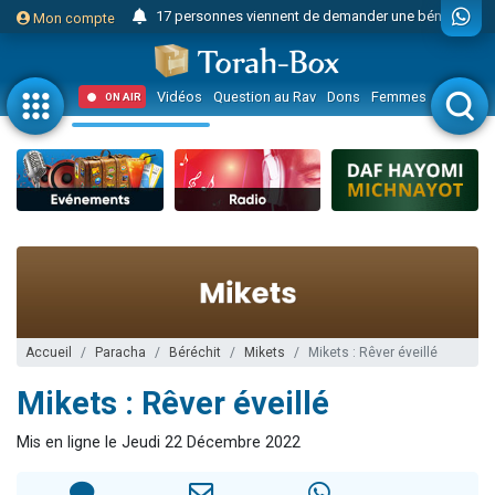
17 personnes viennent de demander une bénédiction
Mon compte
4 personnes viennent de nous rejoindre sur WhatsApp
Il reste 49 places pour étudier en groupe sur Zoom
Vidéos
Question au Rav
Dons
Femmes
Enfants
ON AIR
23 personnes viennent de faire un don pour Diane, 80 ans, dans un appartement insalubre
Eva vient de donner son Maasser
4 personnes viennent de nous rejoindre sur WhatsApp
3 personnes viennent de nous rejoindre sur WhatsApp
3 personnes viennent de faire un don pour 5 jours de vacances aux Orphelins
Odaya vient de donner son Maasser
13 personnes viennent de demander une bénédiction
2 personnes viennent de nous rejoindre sur WhatsApp
Accueil
Paracha
Béréchit
Mikets
Mikets : Rêver éveillé
30 personnes viennent de faire un don pour Sauvez la jambe de Yohan
Mikets : Rêver éveillé
12 nouvelles musiques dans Torah-Box Music
Mis en ligne le Jeudi 22 Décembre 2022
Il reste 49 places pour étudier en groupe sur Zoom
3 personnes viennent de nous rejoindre sur WhatsApp