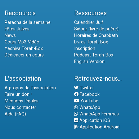
Raccourcis
Ressources
Paracha de la semaine
Calendrier Juif
Fêtes Juives
Sidour (livre de prière)
News
Horaires de Chabbath
Cours Mp3-Vidéo
Livres Torah-Box
Yéchiva Torah-Box
Inscription
Dédicacer un cours
Podcast Torah-Box
English Version
L'association
Retrouvez-nous...
A propos de l'association
Twitter
Faire un don !
Facebook
Mentions légales
YouTube
Nous contacter
WhatsApp
Aide (FAQ)
WhatsApp Femmes
Application iOS
Application Android