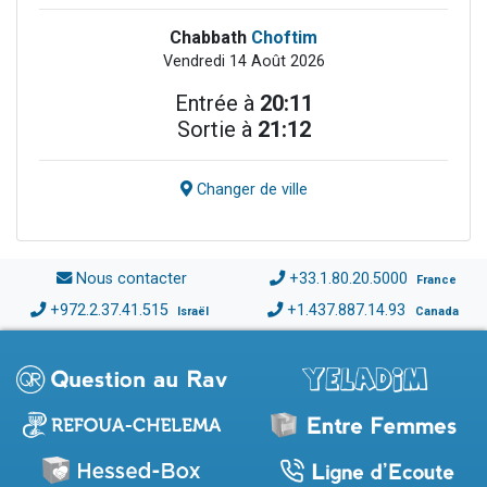
Chabbath
Choftim
Vendredi 14 Août 2026
Entrée à
20:11
Sortie à
21:12
Changer de ville
Nous contacter
+33.1.80.20.5000
France
+972.2.37.41.515
+1.437.887.14.93
Israël
Canada