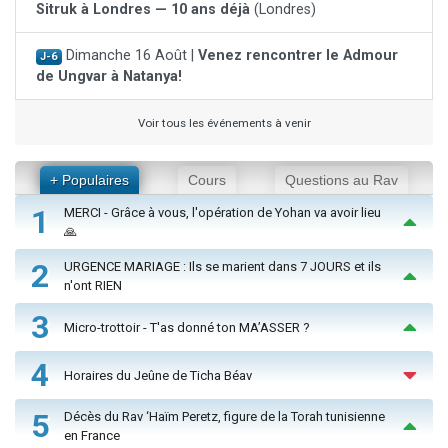
Sitruk à Londres — 10 ans déjà
(Londres)
Dimanche 16 Août |
Venez rencontrer le Admour
J-6
de Ungvar à Natanya!
Voir tous les événements à venir
+ Populaires
Cours
Questions au Rav
1
MERCI - Grâce à vous, l'opération de Yohan va avoir lieu
🙏
2
URGENCE MARIAGE : Ils se marient dans 7 JOURS et ils
n'ont RIEN
3
Micro-trottoir - T'as donné ton MA’ASSER ?
4
Horaires du Jeûne de Ticha Béav
5
Décès du Rav ‘Haïm Peretz, figure de la Torah tunisienne
en France