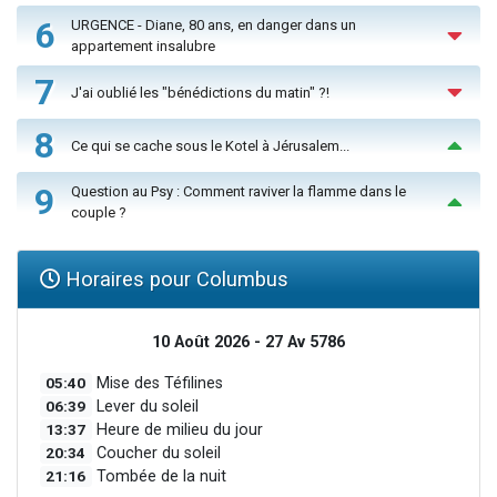
6
URGENCE - Diane, 80 ans, en danger dans un
appartement insalubre
7
J'ai oublié les "bénédictions du matin" ?!
8
Ce qui se cache sous le Kotel à Jérusalem...
9
Question au Psy : Comment raviver la flamme dans le
couple ?
Horaires pour Columbus
10 Août 2026 - 27 Av 5786
05:40
Mise des Téfilines
06:39
Lever du soleil
13:37
Heure de milieu du jour
20:34
Coucher du soleil
21:16
Tombée de la nuit