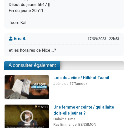
Début du jeune 5h47 ||
Fin du jeune 20h11
Tsom Kal
Eric B.
17/09/2023 - 22h53
et les horaires de Nice ...?
A consulter également
Lois du Jeûne / Hilkhot Taanit
Jeûne du 17 Tamouz
Une femme enceinte / qui allaite
6:03
doit-elle jeûner ?
Halakha Time
Rav Emmanuel BENSIMON