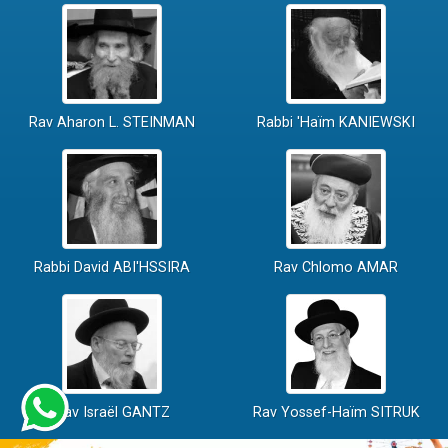
Rav Aharon L. STEINMAN
Rabbi 'Haïm KANIEWSKI
Rabbi David ABI'HSSIRA
Rav Chlomo AMAR
Rav Israël GANTZ
Rav Yossef-Haïm SITRUK