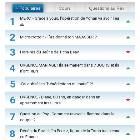
+ Populaires
Cours
Questions au Rav
1
MERCI - Grâce à vous, l'opération de Yohan va avoir lieu
🙏
2
Micro-trottoir - T'as donné ton MA’ASSER ?
3
Horaires du Jeûne de Ticha Béav
4
URGENCE MARIAGE : Ils se marient dans 7 JOURS et ils
n'ont RIEN
5
J'ai oublié les "bénédictions du matin" ?!
6
URGENCE - Diane, 80 ans, en danger dans un
appartement insalubre
7
Question au Psy : Comment raviver la flamme dans le
couple ?
8
Décès du Rav ‘Haïm Peretz, figure de la Torah tunisienne
en France