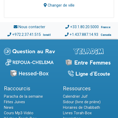
Changer de ville
Nous contacter
+33.1.80.20.5000
France
+972.2.37.41.515
+1.437.887.14.93
Israël
Canada
Raccourcis
Ressources
Paracha de la semaine
Calendrier Juif
Fêtes Juives
Sidour (livre de prière)
News
Horaires de Chabbath
Cours Mp3-Vidéo
Livres Torah-Box