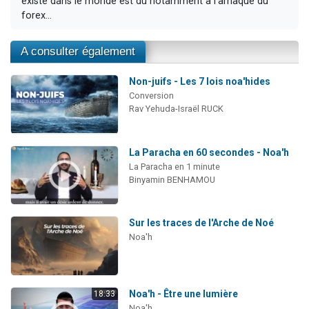
existe dans le monde est dû notamment à l'arnaque du
forex...
A consulter également
Non-juifs - Les 7 lois noa'hides
Conversion
Rav Yehuda-Israël RUCK
La Paracha en 60 secondes - Noa'h
La Paracha en 1 minute
Binyamin BENHAMOU
Sur les traces de l'Arche de Noé
Noa'h
Noa'h - Être une lumière
18:33
Noa'h