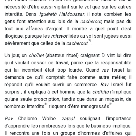
nécessité d’être aussi vigilant sur le vol que sur les autres
interdits. Dans
Iguéreth HaMoussar
, il note combien les
gens font attention aux lois de la
cacherout
, mais pas du
tout aux affaires d’argent. Il montre à quel point c’est
illogique, puisque les
mitsvot
liées au vol sont jugées aussi
[7]
sévèrement que celles de la
cacherout
.
Un jour, un
cho’het
(abatteur rituel) craignant D. vint lui dire
qu’il voulait cesser ce travail, parce que la responsabilité
qui lui incombait était trop lourde. Quand
rav
Israël lui
demanda ce qu’il comptait faire comme autre métier, il
répondit qu’il voulait ouvrir un commerce.
Rav
Israël fut
surpris ; il expliqua à cet homme que la
che’hita
n’implique
qu’une seule proscription, tandis que dans un magasin, de
[8]
[9]
nombreux interdits
risquent d’être transgressés
.
Rav
Chelomo Wolbe
zatsal
soulignait l’importance
d’apprendre les nombreuses lois que le business implique.
Il rencontra une fois un groupe d’hommes d’affaires qui