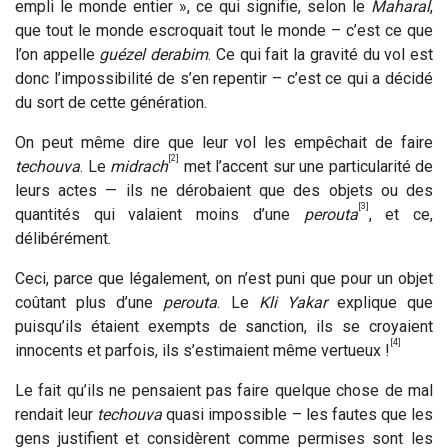
empli le monde entier », ce qui signifie, selon le
Maharal
,
que tout le monde escroquait tout le monde – c’est ce que
l’on appelle
guézel derabim
. Ce qui fait la gravité du vol est
donc l’impossibilité de s’en repentir – c’est ce qui a décidé
du sort de cette génération.
On peut même dire que leur vol les empêchait de faire
[2]
techouva
. Le
midrach
met l’accent sur une particularité de
leurs actes — ils ne dérobaient que des objets ou des
[3]
quantités qui valaient moins d’une
perouta
, et ce,
délibérément.
Ceci, parce que légalement, on n’est puni que pour un objet
coûtant plus d’une
perouta
. Le
Kli Yakar
explique que
puisqu’ils étaient exempts de sanction, ils se croyaient
[4]
innocents et parfois, ils s’estimaient même vertueux !
Le fait qu’ils ne pensaient pas faire quelque chose de mal
rendait leur
techouva
quasi impossible – les fautes que les
gens justifient et considèrent comme permises sont les