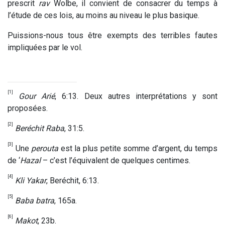
prescrit
rav
Wolbe, il convient de consacrer du temps à
l’étude de ces lois, au moins au niveau le plus basique.
Puissions-nous tous être exempts des terribles fautes
impliquées par le vol.
[1]
Gour Arié
, 6:13. Deux autres interprétations y sont
proposées.
[2]
Beréchit Raba
, 31:5.
[3]
Une
perouta
est la plus petite somme d’argent, du temps
de ‘
Hazal
– c’est l’équivalent de quelques centimes.
[4]
Kli Yakar
, Beréchit, 6:13.
[5]
Baba batra
, 165a.
[6]
Makot
, 23b.