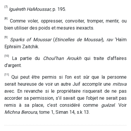
[7]
Iguéreth HaMoussar
, p. 195.
[8]
Comme voler, oppresser, convoiter, tromper, mentir, ou
bien utiliser des poids et mesures inexacts.
[9]
Sparks of Moussar
(
Etincelles de Moussar
),
rav
‘Haïm
Ephraïm Zaitchik.
[10]
La partie du
Choul’han Aroukh
qui traite d’affaires
d’argent.
[11]
Qui peut être permis si l’on est sûr que la personne
serait heureuse de voir un autre Juif accomplir une
mitsva
avec. En revanche si le propriétaire risquerait de ne pas
accorder sa permission, s’il savait que l’objet ne serait pas
remis à sa place, c’est considéré comme
guézel
. Voir
Michna Beroura
, tome 1, Siman 14, s.k 13.