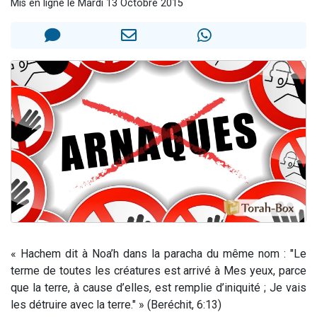
Mis en ligne le Mardi 13 Octobre 2015
6 personnes viennent de nous rejoindre sur WhatsApp
4 personnes viennent de faire un don pour Reloger Rivka, 6 enfants, victime de violences...
2 personnes viennent de faire un don pour 1 Journée de Vacances Pour les Enfants
4 personnes viennent de nous rejoindre sur WhatsApp
3 nouvelles musiques dans Torah-Box Music
« Hachem dit à Noa’h dans la paracha du même nom : "Le
terme de toutes les créatures est arrivé à Mes yeux, parce
que la terre, à cause d’elles, est remplie d’iniquité ; Je vais
les détruire avec la terre." » (Beréchit, 6:13)