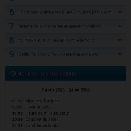
6
Ils ont volé 12 Sifré Torah à Levallois… mais pas la Torah
7
Résumé de la Paracha Réé en animation Vidéo IA
8
DERNIERS JOURS : Sauvez la jambe de Yohan
9
L'édito de la semaine - En visite chez le Steipler
Horaires pour Columbus
7 Août 2026 - 24 Av 5786
05:37
Mise des Téfilines
06:36
Lever du soleil
13:38
Heure de milieu du jour
20:38
Coucher du soleil
21:21
Tombée de la nuit