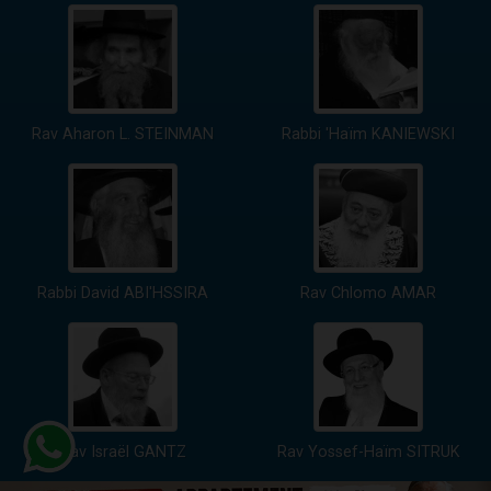
Rav Aharon L. STEINMAN
Rabbi 'Haïm KANIEWSKI
Rabbi David ABI'HSSIRA
Rav Chlomo AMAR
Rav Israël GANTZ
Rav Yossef-Haïm SITRUK