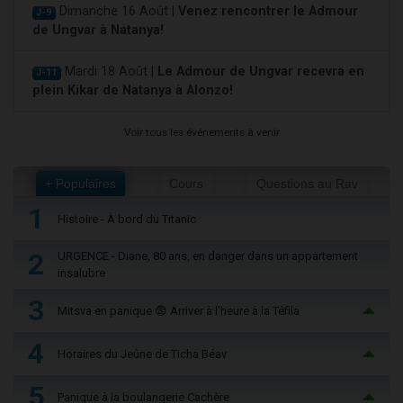
Dimanche 16 Août |
Venez rencontrer le Admour
J-9
de Ungvar à Natanya!
Mardi 18 Août |
Le Admour de Ungvar recevra en
J-11
plein Kikar de Natanya à Alonzo!
Voir tous les événements à venir
+ Populaires
Cours
Questions au Rav
1
Histoire - À bord du Titanic
2
URGENCE - Diane, 80 ans, en danger dans un appartement
insalubre
3
Mitsva en panique 😨 Arriver à l'heure à la Téfila
4
Horaires du Jeûne de Ticha Béav
5
Panique à la boulangerie Cachère