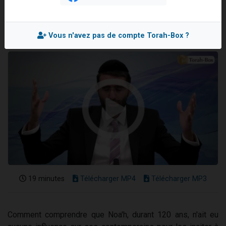
Il reste 49 places pour étudier en groupe sur Zoom
Mis en ligne le Vendredi 24 Octobre 2025
12 nouvelles musiques dans Torah-Box Music
Vous n'avez pas de compte Torah-Box ?
3 personnes viennent de nous rejoindre sur WhatsApp
2 personnes viennent de nous rejoindre sur WhatsApp
2 personnes viennent de nous rejoindre sur WhatsApp
19 minutes
Télécharger MP4
Télécharger MP3
Comment comprendre que Noa'h, durant 120 ans, n'ait eu