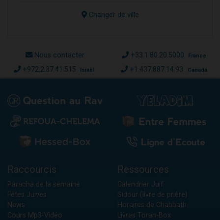
Changer de ville
Nous contacter
+33.1.80.20.5000
France
+972.2.37.41.515
+1.437.887.14.93
Israël
Canada
Raccourcis
Ressources
Paracha de la semaine
Calendrier Juif
Fêtes Juives
Sidour (livre de prière)
News
Horaires de Chabbath
Cours Mp3-Vidéo
Livres Torah-Box