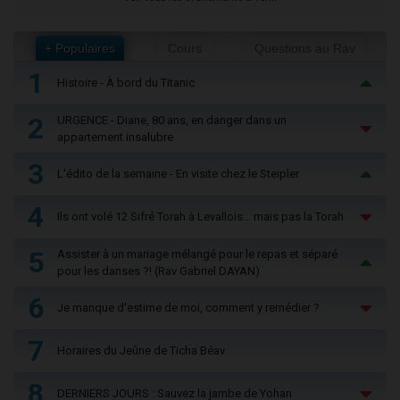
+ Populaires
Cours
Questions au Rav
1
Histoire - À bord du Titanic
2
URGENCE - Diane, 80 ans, en danger dans un
appartement insalubre
3
L'édito de la semaine - En visite chez le Steipler
4
Ils ont volé 12 Sifré Torah à Levallois… mais pas la Torah
5
Assister à un mariage mélangé pour le repas et séparé
pour les danses ?! (Rav Gabriel DAYAN)
6
Je manque d'estime de moi, comment y remédier ?
7
Horaires du Jeûne de Ticha Béav
8
DERNIERS JOURS : Sauvez la jambe de Yohan