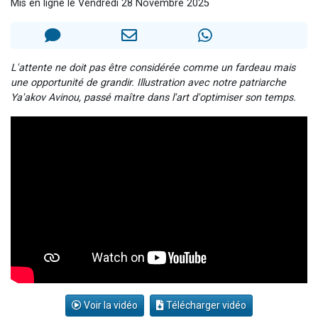
Mis en ligne le Vendredi 28 Novembre 2025
3 personnes viennent de nous rejoindre sur WhatsApp
11 personnes viennent de demander une bénédiction
Il reste 49 places pour étudier en groupe sur Zoom
L'attente ne doit pas être considérée comme un fardeau mais
3 personnes viennent de faire un don pour Diane, 80 ans, dans un appartement insalubre
une opportunité de grandir. Illustration avec notre patriarche
Ya'akov Avinou, passé maître dans l'art d'optimiser son temps.
5 personnes viennent de faire un don pour Reloger Rivka, 6 enfants, victime de violences...
Voir la vidéo
Télécharger vidéo