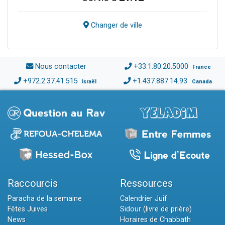
Changer de ville
Nous contacter
+33.1.80.20.5000
France
+972.2.37.41.515
+1.437.887.14.93
Israël
Canada
Raccourcis
Ressources
Paracha de la semaine
Calendrier Juif
Fêtes Juives
Sidour (livre de prière)
News
Horaires de Chabbath