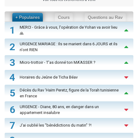
+ Populaires
Cours
Questions au Rav
1
MERCI - Grâce à vous, l'opération de Yohan va avoir lieu
🙏
2
URGENCE MARIAGE : Ils se marient dans 6 JOURS et ils
n'ont RIEN
3
Micro-trottoir - T'as donné ton MA’ASSER ?
4
Horaires du Jeûne de Ticha Béav
5
Décès du Rav ‘Haïm Peretz, figure de la Torah tunisienne
en France
6
URGENCE - Diane, 80 ans, en danger dans un
appartement insalubre
7
J'ai oublié les "bénédictions du matin" ?!