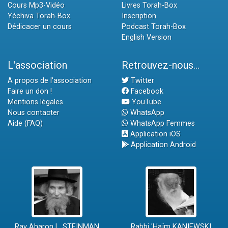
Cours Mp3-Vidéo
Livres Torah-Box
Yéchiva Torah-Box
Inscription
Dédicacer un cours
Podcast Torah-Box
English Version
L'association
Retrouvez-nous...
A propos de l'association
Twitter
Faire un don !
Facebook
Mentions légales
YouTube
Nous contacter
WhatsApp
Aide (FAQ)
WhatsApp Femmes
Application iOS
Application Android
Rav Aharon L. STEINMAN
Rabbi 'Haïm KANIEWSKI