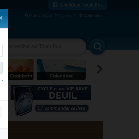
WhatsApp Torah-Box
...
Mon compte
Calendrier
Columbus
×
vertissements
Livres
Rabbanim
bre
 ?