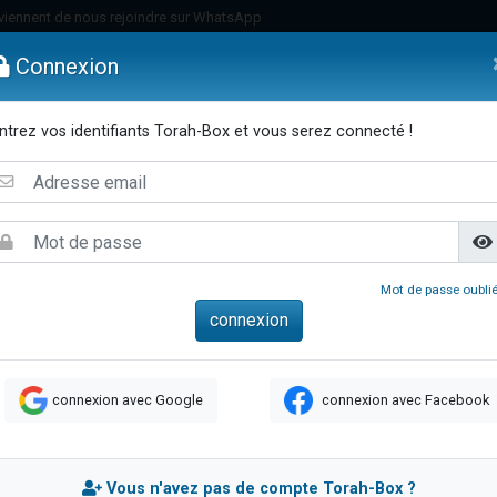
viennent de nous rejoindre sur WhatsApp
es viennent de faire un don pour Reloger Rivka, 6 enfants, victime de violences
Connexion
es viennent de faire un don pour 1 Journée de Vacances Pour les Enfants
 viennent de demander une bénédiction
ntrez vos identifiants Torah-Box et vous serez connecté !
viennent de nous rejoindre sur WhatsApp
emmes
Enfants
Etude sur Texte
Musique
Paracha
Di
49 places pour étudier en groupe sur Zoom
nes viennent de faire un don pour Diane, 80 ans, dans un appartement insalu
 donner son Maasser
viennent de nous rejoindre sur WhatsApp
Mot de passe oublié
viennent de nous rejoindre sur WhatsApp
es viennent de faire un don pour 5 jours de vacances aux Orphelins
de donner son Maasser
connexion avec Google
connexion avec Facebook
 viennent de demander une bénédiction
viennent de nous rejoindre sur WhatsApp
nnes viennent de faire un don pour Sauvez la jambe de Yohan
Vous n'avez pas de compte Torah-Box ?