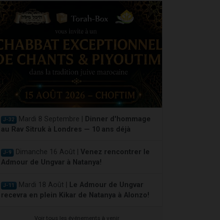
Mardi 8 Septembre |
Dinner d'hommage
J-32
au Rav Sitruk à Londres — 10 ans déjà
Dimanche 16 Août |
Venez rencontrer le
J-9
Admour de Ungvar à Natanya!
Mardi 18 Août |
Le Admour de Ungvar
J-11
recevra en plein Kikar de Natanya à Alonzo!
Voir tous les événements à venir