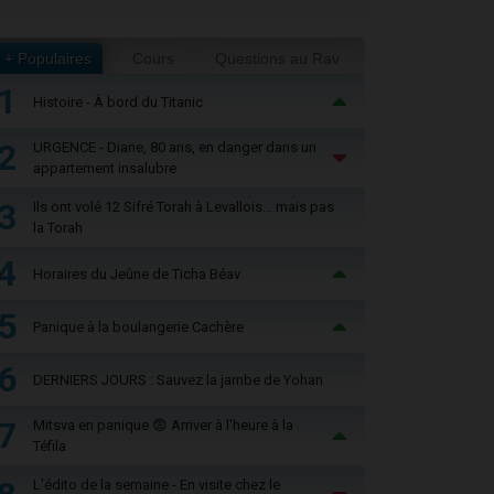
+ Populaires
Cours
Questions au Rav
1
Histoire - À bord du Titanic
2
URGENCE - Diane, 80 ans, en danger dans un
appartement insalubre
3
Ils ont volé 12 Sifré Torah à Levallois… mais pas
la Torah
4
Horaires du Jeûne de Ticha Béav
5
Panique à la boulangerie Cachère
6
DERNIERS JOURS : Sauvez la jambe de Yohan
7
Mitsva en panique 😨 Arriver à l'heure à la
Téfila
L'édito de la semaine - En visite chez le