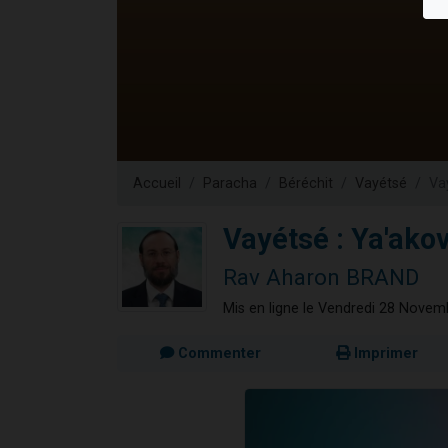
Il reste 
12 nouve
3 personnes 
2 personnes 
2 personnes 
Accueil
Paracha
Béréchit
Vayétsé
Vay
Vayétsé : Ya'akov
Rav Aharon BRAND
Mis en ligne le Vendredi 28 Nove
Commenter
Imprimer