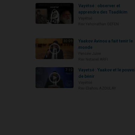
Vayétsé : observer et
apprendre des Tsadikim
Vayétsé
Rav Yehonathan GEFEN
Yaakov Avinou a fait tenir le
30:09
monde
Pensée Juive
Rav Netanel ARFI
Vayetsé : Yaakov et le pouvo
7:10
de bénir
Vayétsé
Rav Eliahou AZOULAY