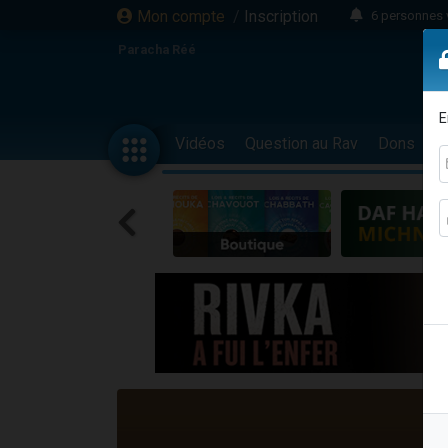
Mon compte
/
Inscription
6 personnes 
4 personn
Paracha Réé
2 personn
17 personnes
E
4 personnes 
Vidéos
Question au Rav
Dons
F
Il reste 
23 person
Eva vient de
4 personnes 
3 personnes 
3 personn
Odaya vient 
13 personnes
2 personnes 
30 perso