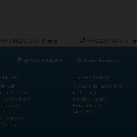
+33.1.80.20.5000
+972.2.37.41.515
France
Is
ources
L'association
ier Juif
A propos de l'association
(livre de prière)
Faire un don !
es de Chabbath
Mentions légales
 Torah-Box
Nous contacter
tion
Aide (FAQ)
t Torah-Box
 Version