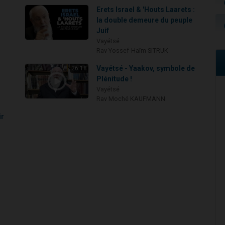
Erets Israel & 'Houts Laarets :
la double demeure du peuple
Juif
Vayétsé
Rav Yossef-Haïm SITRUK
Vayétsé - Yaakov, symbole de
26:18
Plénitude !
Vayétsé
Rav Moché KAUFMANN
ir