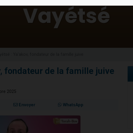
49 places pour étudier en groupe sur Zoom
lles musiques dans Torah-Box Music
viennent de nous rejoindre sur WhatsApp
viennent de nous rejoindre sur WhatsApp
viennent de nous rejoindre sur WhatsApp
étsé : Ya'akov, fondateur de la famille juive
, fondateur de la famille juive
mbre 2025
Envoyer
WhatsApp