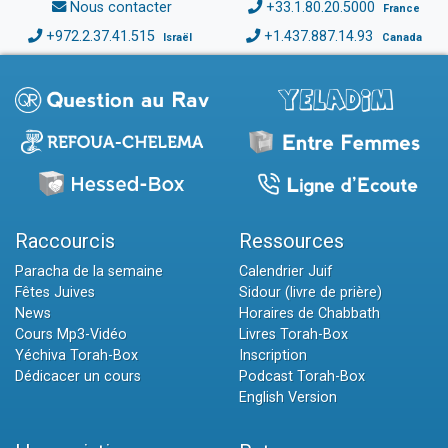
Nous contacter
+33.1.80.20.5000
France
+972.2.37.41.515
+1.437.887.14.93
Israël
Canada
Raccourcis
Ressources
Paracha de la semaine
Calendrier Juif
Fêtes Juives
Sidour (livre de prière)
News
Horaires de Chabbath
Cours Mp3-Vidéo
Livres Torah-Box
Yéchiva Torah-Box
Inscription
Dédicacer un cours
Podcast Torah-Box
English Version