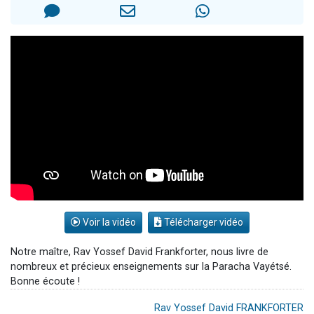
13 personnes viennent de demander une bénédiction
30 personnes viennent de faire un don pour Sauvez la jambe de Yohan
Il reste 49 places pour étudier en groupe sur Zoom
12 nouvelles musiques dans Torah-Box Music
29 personnes viennent de demander une bénédiction
Voir la vidéo
Télécharger vidéo
Notre maître, Rav Yossef David Frankforter, nous livre de
nombreux et précieux enseignements sur la Paracha Vayétsé.
Bonne écoute !
Rav Yossef David FRANKFORTER