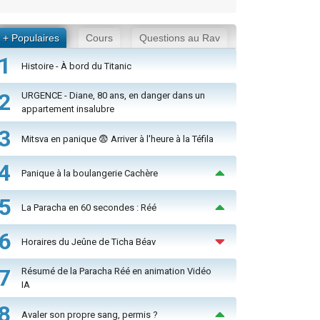
+ Populaires
Cours
Questions au Rav
1
Histoire - À bord du Titanic
2
URGENCE - Diane, 80 ans, en danger dans un
appartement insalubre
3
Mitsva en panique 😨 Arriver à l'heure à la Téfila
4
Panique à la boulangerie Cachère
5
La Paracha en 60 secondes : Réé
6
Horaires du Jeûne de Ticha Béav
7
Résumé de la Paracha Réé en animation Vidéo
IA
8
Avaler son propre sang, permis ?