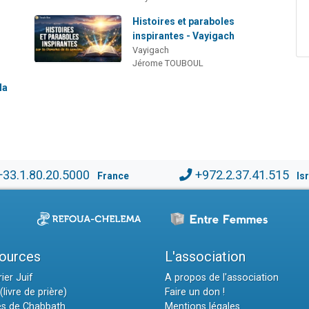
Histoires et paraboles
inspirantes - Vayigach
Vayigach
Jérome TOUBOUL
la
+33.1.80.20.5000
+972.2.37.41.515
France
Is
ources
L'association
ier Juif
A propos de l'association
(livre de prière)
Faire un don !
es de Chabbath
Mentions légales