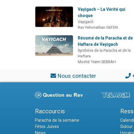
Vayigach – La Vérité qui
choque
Vayigach
Rav Yehonathan GEFEN
Résumé de la Paracha et de 
Haftara de Vayigach
Synthèse de la Paracha et de la
Haftara
Moshé 'Haïm SEBBAH
Nous contacter
Raccourcis
Ress
Paracha de la semaine
Calendr
Fêtes Juives
Sidour 
News
Horair