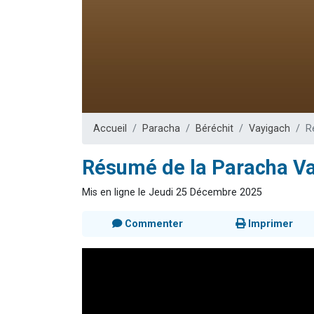
13 personnes
30 perso
Il reste 
12 nouve
29 personnes
Accueil
Paracha
Béréchit
Vayigach
R
Résumé de la Paracha Va
Mis en ligne le Jeudi 25 Décembre 2025
Commenter
Imprimer