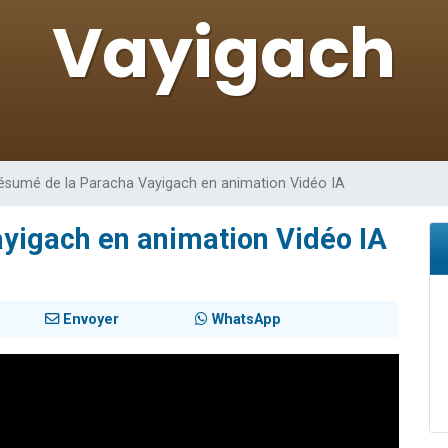
 viennent de demander une bénédiction
nnes viennent de faire un don pour Sauvez la jambe de Yohan
49 places pour étudier en groupe sur Zoom
lles musiques dans Torah-Box Music
 viennent de demander une bénédiction
ésumé de la Paracha Vayigach en animation Vidéo IA
yigach en animation Vidéo IA
Envoyer
WhatsApp