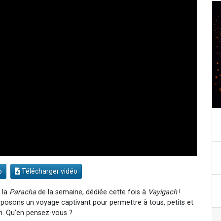
o
Télécharger vidéo
 la
Paracha
de la semaine, dédiée cette fois à
Vayigach
!
oposons un voyage captivant pour permettre à tous, petits et
h. Qu’en pensez-vous ?