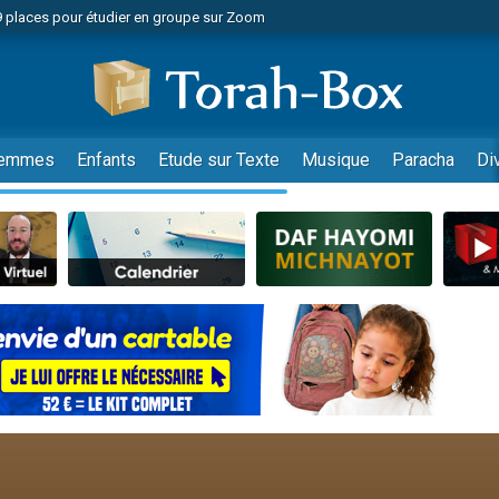
49 places pour étudier en groupe sur Zoom
nes viennent de faire un don pour Diane, 80 ans, dans un appartement insalu
viennent de nous rejoindre sur WhatsApp
viennent de nous rejoindre sur WhatsApp
es viennent de faire un don pour Reloger Rivka, 6 enfants, victime de violences
emmes
Enfants
Etude sur Texte
Musique
Paracha
Di
es viennent de faire un don pour 1 Journée de Vacances Pour les Enfants
 viennent de demander une bénédiction
viennent de nous rejoindre sur WhatsApp
49 places pour étudier en groupe sur Zoom
 donner son Maasser
viennent de nous rejoindre sur WhatsApp
viennent de nous rejoindre sur WhatsApp
de donner son Maasser
es viennent de faire un don pour 5 jours de vacances aux Orphelins
viennent de nous rejoindre sur WhatsApp