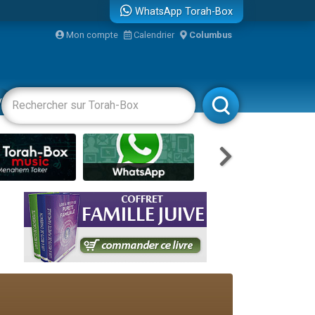
WhatsApp Torah-Box
bre
Mon compte
Calendrier
Columbus
...
vertissements
Livres
Rabbanim