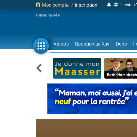
Mon compte
/
Inscription
Il reste 
16 person
Paracha Réé
2 personnes 
6 personnes 
4 personn
Vidéos
Question au Rav
Dons
F
2 personn
17 personnes
4 personnes 
Il reste 
Eva vient de
4 personnes 
3 personnes 
Odaya vient 
3 personn
2 personnes 