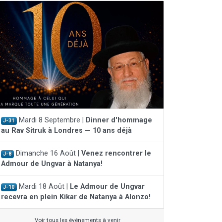
Mardi 8 Septembre |
Dinner d'hommage
J-31
au Rav Sitruk à Londres — 10 ans déjà
Dimanche 16 Août |
Venez rencontrer le
J-8
Admour de Ungvar à Natanya!
Mardi 18 Août |
Le Admour de Ungvar
J-10
recevra en plein Kikar de Natanya à Alonzo!
Voir tous les événements à venir