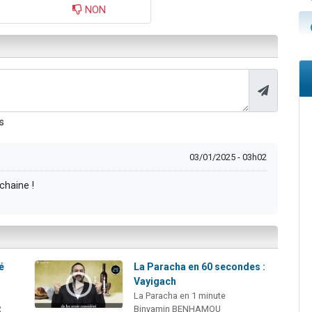
NON
s
03/01/2025 - 03h02
chaine !
é
La Paracha en 60 secondes :
Vayigach
La Paracha en 1 minute
R
Binyamin BENHAMOU