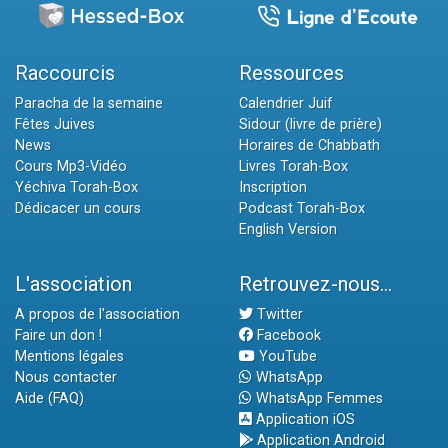
Raccourcis
Ressources
Paracha de la semaine
Calendrier Juif
Fêtes Juives
Sidour (livre de prière)
News
Horaires de Chabbath
Cours Mp3-Vidéo
Livres Torah-Box
Yéchiva Torah-Box
Inscription
Dédicacer un cours
Podcast Torah-Box
English Version
L'association
Retrouvez-nous...
A propos de l'association
Twitter
Faire un don !
Facebook
Mentions légales
YouTube
Nous contacter
WhatsApp
Aide (FAQ)
WhatsApp Femmes
Application iOS
Application Android