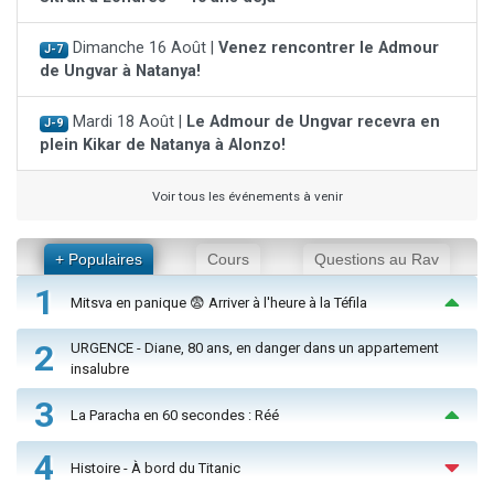
Dimanche 16 Août |
Venez rencontrer le Admour
J-7
de Ungvar à Natanya!
Mardi 18 Août |
Le Admour de Ungvar recevra en
J-9
plein Kikar de Natanya à Alonzo!
Voir tous les événements à venir
+ Populaires
Cours
Questions au Rav
1
Mitsva en panique 😨 Arriver à l'heure à la Téfila
2
URGENCE - Diane, 80 ans, en danger dans un appartement
insalubre
3
La Paracha en 60 secondes : Réé
4
Histoire - À bord du Titanic