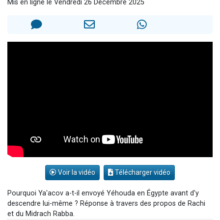
Mis en ligne le Vendredi 26 Décembre 2025
2 personnes viennent de nous rejoindre sur WhatsApp
13 personnes viennent de demander une bénédiction
Il reste 49 places pour étudier en groupe sur Zoom
12 nouvelles musiques dans Torah-Box Music
2 personnes viennent de nous rejoindre sur WhatsApp
Voir la vidéo
Télécharger vidéo
Pourquoi Ya'acov a-t-il envoyé Yéhouda en Égypte avant d'y
descendre lui-même ? Réponse à travers des propos de Rachi
et du Midrach Rabba.