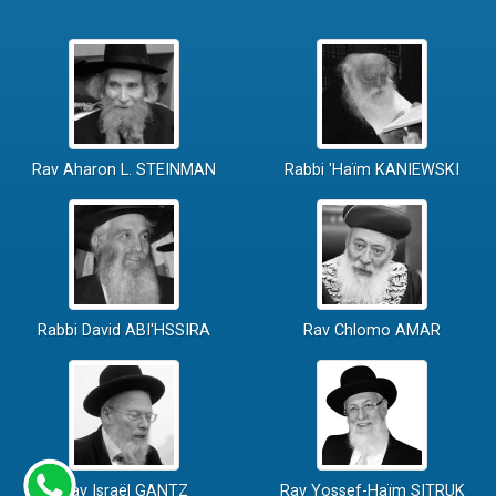
Rav Aharon L. STEINMAN
Rabbi 'Haïm KANIEWSKI
Rabbi David ABI'HSSIRA
Rav Chlomo AMAR
Rav Israël GANTZ
Rav Yossef-Haïm SITRUK