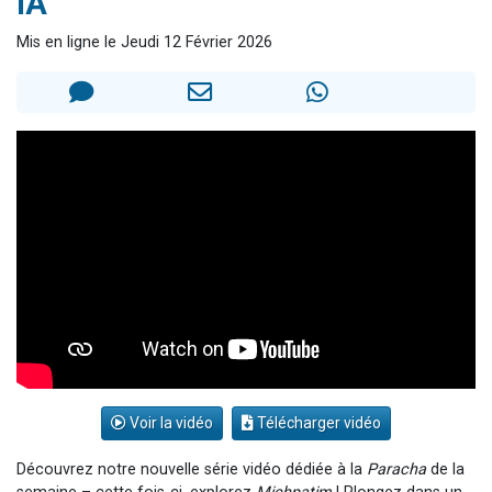
IA
17 personnes viennent de demander une bénédiction
Mis en ligne le Jeudi 12 Février 2026
4 personnes viennent de nous rejoindre sur WhatsApp
Il reste 49 places pour étudier en groupe sur Zoom
Eva vient de donner son Maasser
Eli vient de donner son Maasser
Voir la vidéo
Télécharger vidéo
Découvrez notre nouvelle série vidéo dédiée à la
Paracha
de la