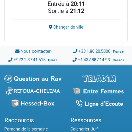
Entrée à
20:11
Sortie à
21:12
Changer de ville
Nous contacter
+33.1.80.20.5000
France
+972.2.37.41.515
+1.437.887.14.93
Israël
Canada
Raccourcis
Ressources
Paracha de la semaine
Calendrier Juif