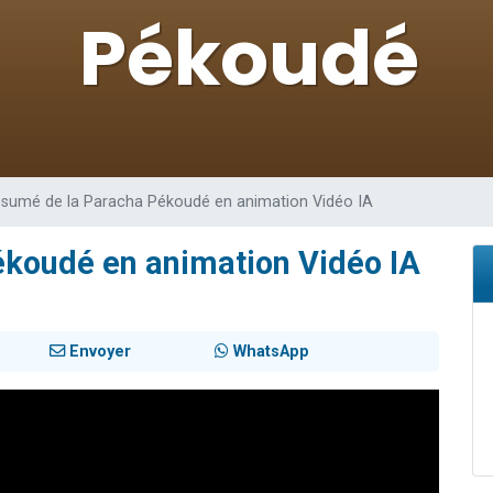
de donner son Maasser
49 places pour étudier en groupe sur Zoom
ent de donner son Maasser
es viennent de faire un don pour 5 enfants déjà orphelins risquent de perdre
viennent de nous rejoindre sur WhatsApp
sumé de la Paracha Pékoudé en animation Vidéo IA
koudé en animation Vidéo IA
Envoyer
WhatsApp