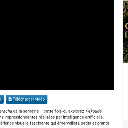
o
Télécharger vidéo
aracha
de la semaine – cette fois-ci, explorez
Pékoudé
!
impressionnantes réalisées par intelligence artificielle,
rience visuelle fascinante qui émerveillera petits et grands.