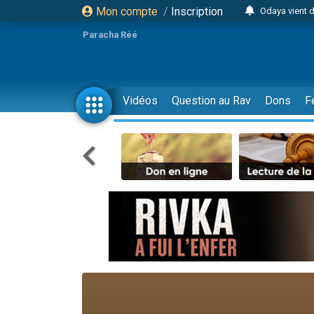
Mon compte
/
Inscription
Odaya vient 
3 personn
Paracha Réé
3 personn
2 personnes 
13 personnes
Vidéos
Question au Rav
Dons
F
12 nouve
30 perso
Il reste 
3 personnes 
2 personnes 
3 personnes 
2 nouvel
8 personn
Nouvelle émis
61 personnes