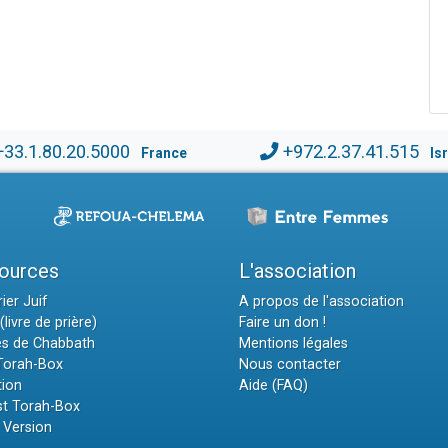
+33.1.80.20.5000
+972.2.37.41.515
France
Is
ources
L'association
ier Juif
A propos de l'association
(livre de prière)
Faire un don !
es de Chabbath
Mentions légales
 Torah-Box
Nous contacter
tion
Aide (FAQ)
t Torah-Box
 Version