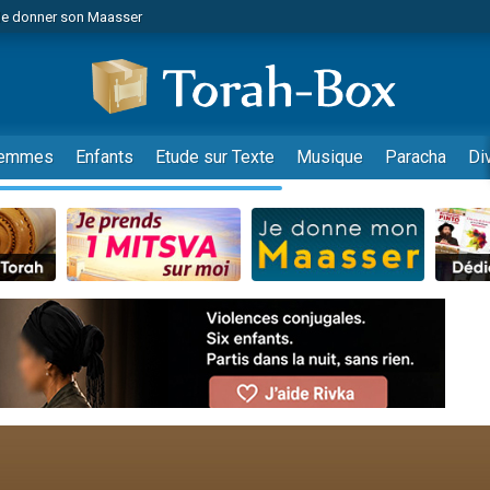
de donner son Maasser
es viennent de faire un don pour 5 jours de vacances aux Orphelins
es viennent de faire un don pour Diane, 80 ans, dans un appartement insalub
viennent de nous rejoindre sur WhatsApp
 viennent de demander une bénédiction
emmes
Enfants
Etude sur Texte
Musique
Paracha
Di
lles musiques dans Torah-Box Music
nnes viennent de faire un don pour Sauvez la jambe de Yohan
49 places pour étudier en groupe sur Zoom
viennent de nous rejoindre sur WhatsApp
viennent de nous rejoindre sur WhatsApp
viennent de nous rejoindre sur WhatsApp
les musiques dans Torah-Box Music
es viennent de faire un don pour Tsédaka : pauvres d'Israel
sion radio : Visions de grandeur n°104 : Le Chabbath et le Birkat Hamazone à 
 viennent de demander une bénédiction