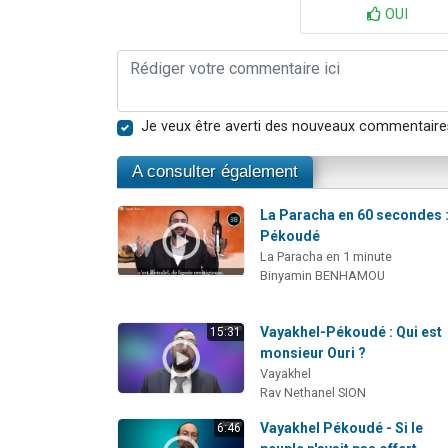
OUI
Je veux être averti des nouveaux commentaire
A consulter également
La Paracha en 60 secondes 
Pékoudé
La Paracha en 1 minute
Binyamin BENHAMOU
Vayakhel-Pékoudé : Qui est
15:31
monsieur Ouri ?
Vayakhel
Rav Nethanel SION
Vayakhel Pékoudé - Si le
6:46