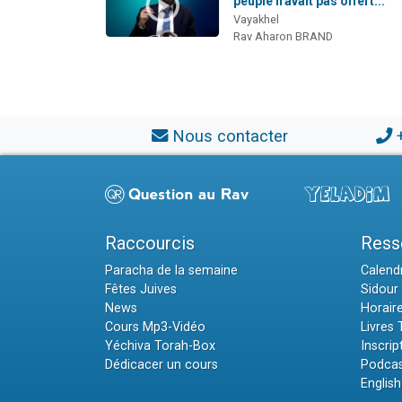
peuple n'avait pas offert...
Vayakhel
Rav Aharon BRAND
Nous contacter
Raccourcis
Ress
Paracha de la semaine
Calendr
Fêtes Juives
Sidour 
News
Horair
Cours Mp3-Vidéo
Livres
Yéchiva Torah-Box
Inscrip
Dédicacer un cours
Podcas
English