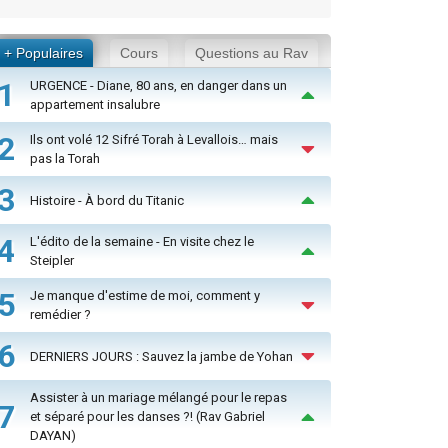
+ Populaires
Cours
Questions au Rav
1
URGENCE - Diane, 80 ans, en danger dans un
appartement insalubre
2
Ils ont volé 12 Sifré Torah à Levallois… mais
pas la Torah
3
Histoire - À bord du Titanic
4
L'édito de la semaine - En visite chez le
Steipler
5
Je manque d'estime de moi, comment y
remédier ?
6
DERNIERS JOURS : Sauvez la jambe de Yohan
Assister à un mariage mélangé pour le repas
7
et séparé pour les danses ?! (Rav Gabriel
DAYAN)