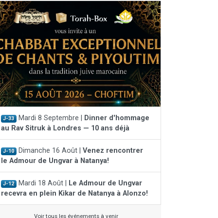
Mardi 8 Septembre |
Dinner d'hommage
J-33
au Rav Sitruk à Londres — 10 ans déjà
Dimanche 16 Août |
Venez rencontrer
J-10
le Admour de Ungvar à Natanya!
Mardi 18 Août |
Le Admour de Ungvar
J-12
recevra en plein Kikar de Natanya à Alonzo!
Voir tous les événements à venir