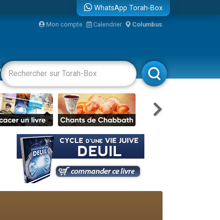
WhatsApp Torah-Box
Mon compte
Calendrier
Columbus
re
vertissements
Livres
Rabbanim
travers le temps