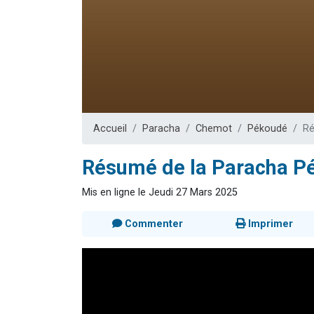
Ariel vient 
Il reste 
Nathaniel vi
6 personn
3 personnes 
Accueil
Paracha
Chemot
Pékoudé
Ré
Résumé de la Paracha Pé
Mis en ligne le Jeudi 27 Mars 2025
Commenter
Imprimer