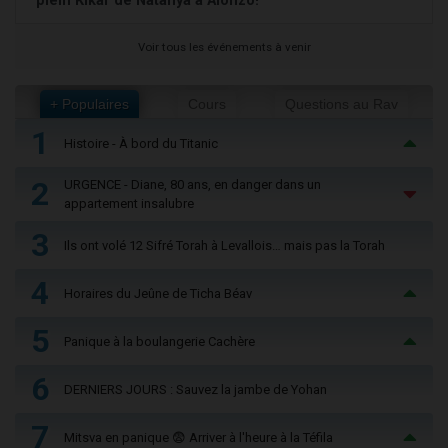
plein Kikar de Natanya à Alonzo!
Voir tous les événements à venir
+ Populaires
Cours
Questions au Rav
1
Histoire - À bord du Titanic
2
URGENCE - Diane, 80 ans, en danger dans un
appartement insalubre
3
Ils ont volé 12 Sifré Torah à Levallois… mais pas la Torah
4
Horaires du Jeûne de Ticha Béav
5
Panique à la boulangerie Cachère
6
DERNIERS JOURS : Sauvez la jambe de Yohan
7
Mitsva en panique 😨 Arriver à l'heure à la Téfila