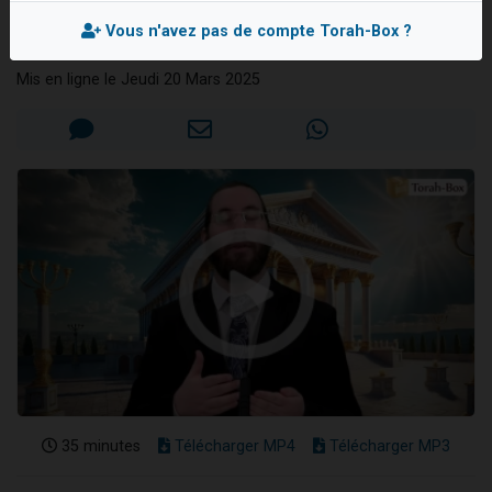
ne le voit
Il reste 49 places pour étudier en groupe sur Zoom
Vous n'avez pas de compte Torah-Box ?
Rav Nataniel WERTENSCHLAG
3 personnes viennent de nous rejoindre sur WhatsApp
Mis en ligne le Jeudi 20 Mars 2025
2 personnes viennent de nous rejoindre sur WhatsApp
2 nouvelles musiques dans Torah-Box Music
6 personnes viennent de nous rejoindre sur WhatsApp
35 minutes
Télécharger MP4
Télécharger MP3