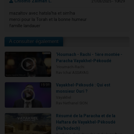
Chlomo Zalman L.
21/03/2025 - 10h29
mazaltov avec hatsla'ha et sim'ha
merci pour la Torah et la bonne humeur
famille landauer
A consulter également
‘Houmach - Rachi - 1ère montée -
Paracha Vayakhel-Pékoudé
‘Houmach-Rachi
Rav Ichaï ASSAYAG
Vayakhel-Pékoudé : Qui est
15:31
monsieur Ouri ?
Vayakhel
Rav Nethanel SION
Résumé de la Paracha et de la
Haftara de Vayakhel-Pékoudé
(Ha'hodech)