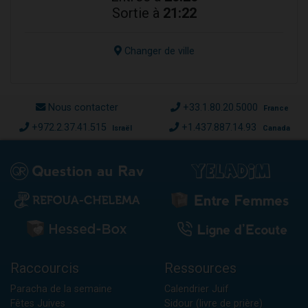
Sortie à
21:22
Changer de ville
Nous contacter
+33.1.80.20.5000
France
+972.2.37.41.515
+1.437.887.14.93
Israël
Canada
Raccourcis
Ressources
Paracha de la semaine
Calendrier Juif
Fêtes Juives
Sidour (livre de prière)